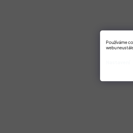
Používáme coo
webu neustále
Nastavení