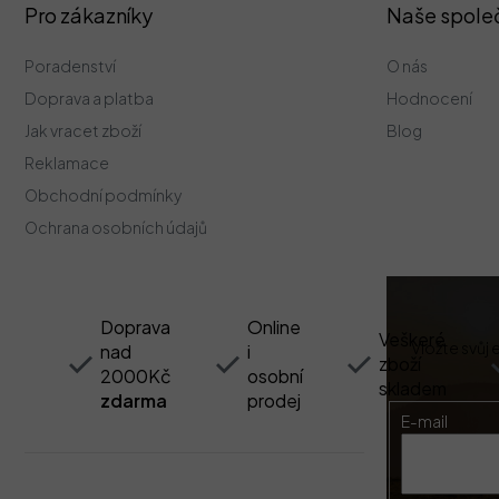
Z
Pro zákazníky
Naše spole
á
p
Poradenství
O nás
a
t
Doprava a platba
Hodnocení
í
Jak vracet zboží
Blog
Reklamace
Obchodní podmínky
Ochrana osobních údajů
Doprava
Online
Veškeré
Vložte svůj
nad
i
zboží
2000Kč
osobní
skladem
zdarma
prodej
E-mail