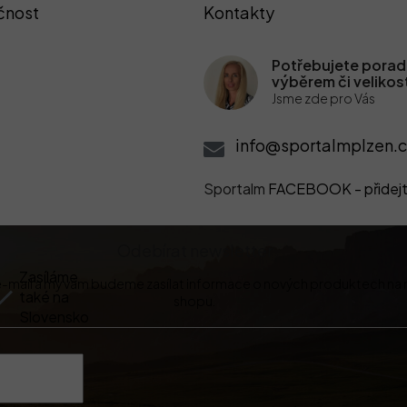
čnost
Kontakty
Potřebujete poradi
výběrem či velikos
Jsme zde pro Vás
info@sportalmplzen.c
Sportalm
FACEBOOK - přidejt
Odebírat newsletter
Zasíláme
 e-mail a my vám budeme zasílat informace o nových produktech na
také na
shopu.
Slovensko