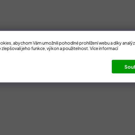
kies, abychom Vám umožnili pohodlné prohlížení webu a díky analý
 zlepšovali jeho funkce, výkon a použitelnost.
Více informací
Sou