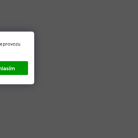
ze provozu
hlasím