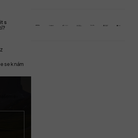
t s
tí?
z
e se k nám
 našem e-