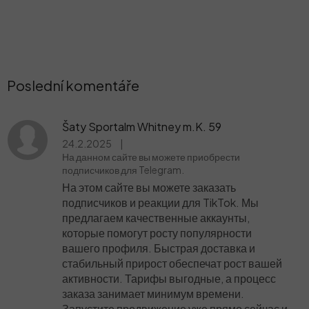
Poslední komentáře
Šaty Sportalm Whitney m.K. 59
24.2.2025
|
На данном сайте вы можете приобрести
подписчиков для Telegram.
На этом сайте вы можете заказать
подписчиков и реакции для TikTok. Мы
предлагаем качественные аккаунты,
которые помогут росту популярности
вашего профиля. Быстрая доставка и
стабильный прирост обеспечат рост вашей
активности. Тарифы выгодные, а процесс
заказа занимает минимум времени.
Запустите продвижение уже прямо сейчас и