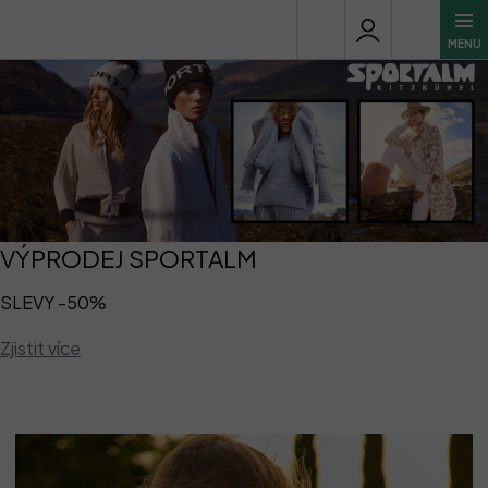
Přejít
na
obsah
O
b
c
h
o
d
s
VÝPRODEJ SPORTALM
p
SLEVY -50%
o
r
Zjistit více
t
a
l
m