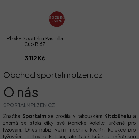
6 225 Kč
–50 %
Plavky Sportalm Pastella
Cup B 67
3 112 Kč
Obchod sportalmplzen.cz
O nás
SPORTALMPLZEN.CZ
Značka
Sportalm
se zrodila v rakouském
Kitzbűhelu
a
známá se stala díky své ikonické kolekci určené pro
lyžování. Dnes nabízí velmi módní a kvalitní kolekce pro
lyžování, golfovou kolekci, ale také krásnou městskou