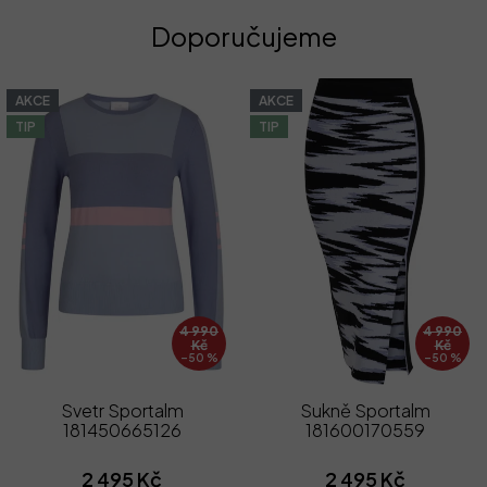
Doporučujeme
AKCE
AKCE
TIP
TIP
4 990
4 990
Kč
Kč
–50 %
–50 %
Svetr Sportalm
Sukně Sportalm
181450665126
181600170559
2 495 Kč
2 495 Kč