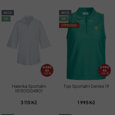
AKCE
AKCE
TIP
TIP
VÝPRODEJ
6 230
3 990
Kč
Kč
–50 %
–50 %
Halenka Sportalm
Top Sportalm Denise 19
181501004801
3 115 Kč
1 995 Kč