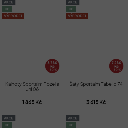
AKCE
AKCE
TIP
TIP
VÝPRODEJ
VÝPRODEJ
3 730
7 230
Kč
Kč
–50 %
–50 %
Kalhoty Sportalm Pozella
Šaty Sportalm Tabello 74
Uni 08
1 865 Kč
3 615 Kč
AKCE
AKCE
TIP
TIP