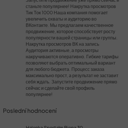
станьте популярнее! Накрутка просмотров
Тик Ток 1000 Наша компания помогает
увеличить охваты и аудиторию во
ВКонтакте. Мы предлагаем качественное
продвижение, которое способствует росту
популярности вашей страницы или группы.
Накрутка просмотров ВК на запись
Аудитория активные, а просмотры
накручиваются оперативно. Гибкие тарифы
позволяют выбрать оптимальный вариант
для любого бюджета. Процесс заказа
максимально прост, а результат не заставит
себя ждать. Запустите продвижение прямо
сейчас и сделайте свой профиль
популярнее!
Poslední hodnocení
Halenka Sportalm Biena 30