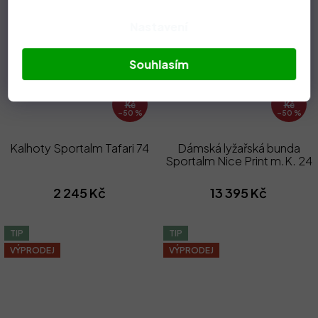
Nastavení
Souhlasím
4 490
26 790
Kč
Kč
–50 %
–50 %
Kalhoty Sportalm Tafari 74
Dámská lyžařská bunda
Sportalm Nice Print m.K. 24
2 245 Kč
13 395 Kč
TIP
TIP
VÝPRODEJ
VÝPRODEJ