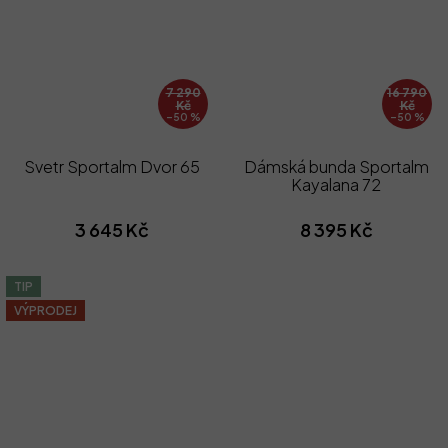
7 290
16 790
Kč
Kč
–50 %
–50 %
Svetr Sportalm Dvor 65
Dámská bunda Sportalm
Kayalana 72
3 645 Kč
8 395 Kč
TIP
VÝPRODEJ