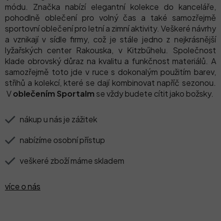
módu. Značka nabízí elegantní kolekce do kanceláře,
pohodlně oblečení pro volný čas a také samozřejmě
sportovní oblečení pro letní a zimní aktivity. Veškeré návrhy
a vznikají v sídle firmy, což je stále jedno z nejkrásnější
lyžařských center Rakouska, v Kitzbűhelu. Společnost
klade obrovský důraz na kvalitu a funkčnost materiálů. A
samozřejmě toto jde v ruce s dokonalým použitím barev,
střihů a kolekcí, které se dají kombinovat napříč sezonou.
V
oblečením Sportalm
se vždy budete cítit jako božsky.
nákup u nás je zážitek
nabízíme osobní přístup
veškeré zboží máme skladem
více o nás