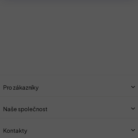
Z
á
Pro zákazníky
p
a
t
Naše společnost
í
Kontakty