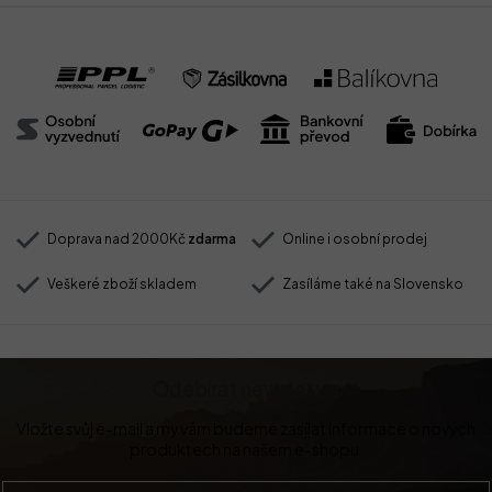
Doprava nad 2000Kč
zdarma
Online i osobní prodej
Veškeré zboží skladem
Zasíláme také na Slovensko
Odebírat newsletter
Vložte svůj e-mail a my vám budeme zasílat informace o nových
produktech na našem e-shopu.