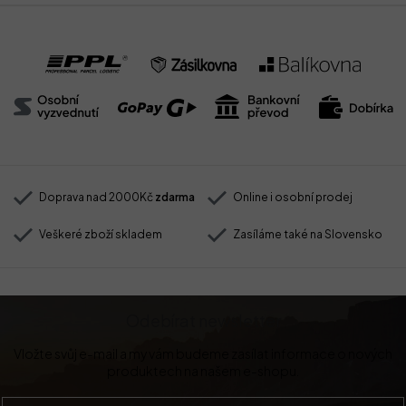
Doprava nad 2000Kč
zdarma
Online i osobní prodej
Veškeré zboží skladem
Zasíláme také na Slovensko
Odebírat newsletter
Vložte svůj e-mail a my vám budeme zasílat informace o nových
produktech na našem e-shopu.