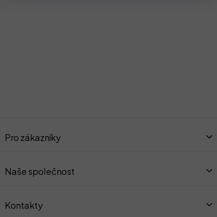
Z
á
Pro zákazníky
p
a
t
Naše společnost
í
Kontakty