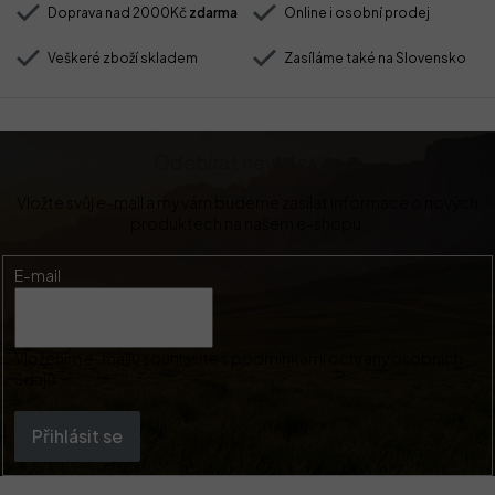
Doprava nad 2000Kč
zdarma
Online i osobní prodej
Veškeré zboží skladem
Zasíláme také na Slovensko
Odebírat newsletter
Vložte svůj e-mail a my vám budeme zasílat informace o nových
produktech na našem e-shopu.
E-mail
Vložením e-mailu souhlasíte s
podmínkami ochrany osobních
údajů
Přihlásit se