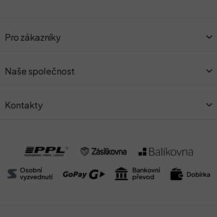
Z
á
Pro zákazníky
p
a
t
Naše společnost
í
Kontakty