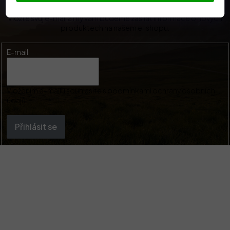
Vložte svůj e-mail a my vám budeme zasílat informace o nových
produktech na našem e-shopu.
E-mail
Vložením e-mailu souhlasíte s
podmínkami ochrany osobních
údajů
Přihlásit se