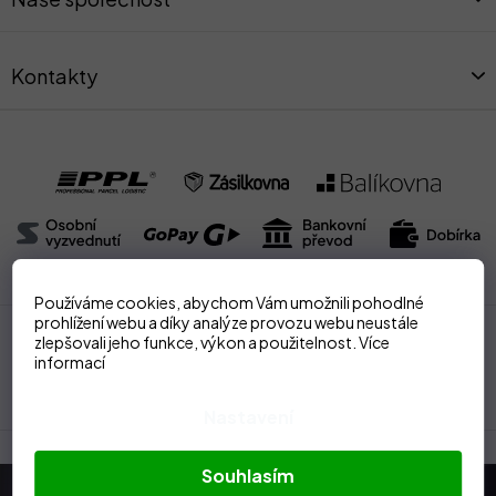
í
Kontakty
Používáme cookies, abychom Vám umožnili pohodlné
prohlížení webu a díky analýze provozu webu neustále
zlepšovali jeho funkce, výkon a použitelnost.
Více
Doprava nad 2000Kč
zdarma
Online i osobní prodej
informací
Veškeré zboží skladem
Zasíláme také na Slovensko
Nastavení
Souhlasím
Odebírat newsletter