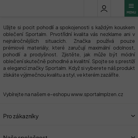
Přejít
O nás
na
obsah
Užijte si pocit pohodlí a spokojenosti s každým kouskem
oblečení Sportalm. Prvotřídní kvalita vás nezklame ani v
nejnáročnějších situacích. Značka používá pouze
prémiové materiály, které zaručují maximální odolnost,
pohodlí a prodyšnost. Zjistěte, jak může být módní
oblečení skutečně pohodlné a kvalitní. Spojte se s prestiží
a elegancí značky Sportalm. Když si vyberete náš produkt
získáte výjimečnou kvalitu a styl, ve kterém zazáříte.
Vybírejte na našem e-eshopu www.sportalmplzen.cz
Z
á
Pro zákazníky
p
a
t
Naše společnost