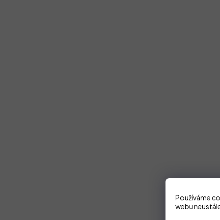
Používáme coo
webu neustále