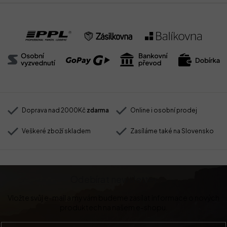
Doprava nad 2000Kč
zdarma
Online i osobní prodej
Veškeré zboží skladem
Zasíláme také na Slovensko
Odebírat newsletter
Vložte svůj e-mail a my vám budeme zasílat informace o nových
produktech na našem e-shopu.