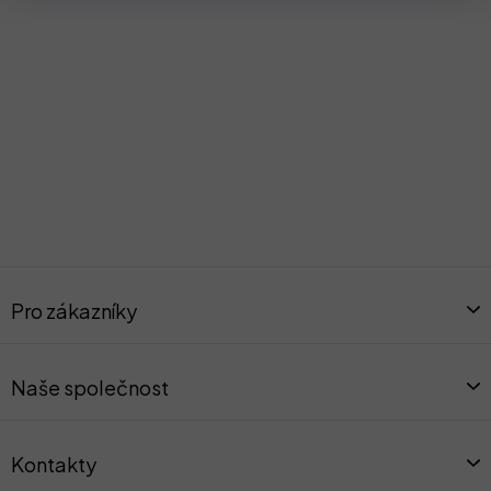
Z
á
Pro zákazníky
p
a
t
Naše společnost
í
Kontakty