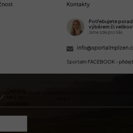
čnost
Kontakty
Potřebujete poradi
výběrem či velikos
Jsme zde pro Vás
info@sportalmplzen.c
Sportalm
FACEBOOK - přidejt
Odebírat newsletter
Zasíláme
 e-mail a my vám budeme zasílat informace o nových produktech na
také na
shopu.
Slovensko