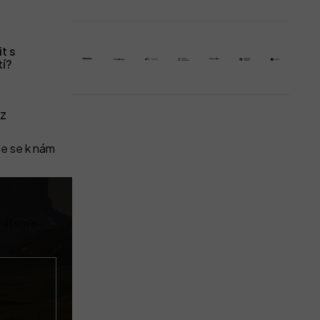
t s
tí?
z
e se k nám
 našem e-