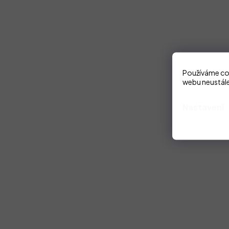
Používáme coo
webu neustále
Nastavení