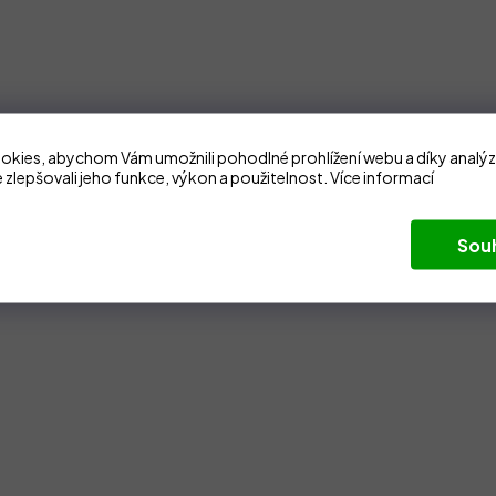
kies, abychom Vám umožnili pohodlné prohlížení webu a díky analý
 zlepšovali jeho funkce, výkon a použitelnost.
Více informací
Sou