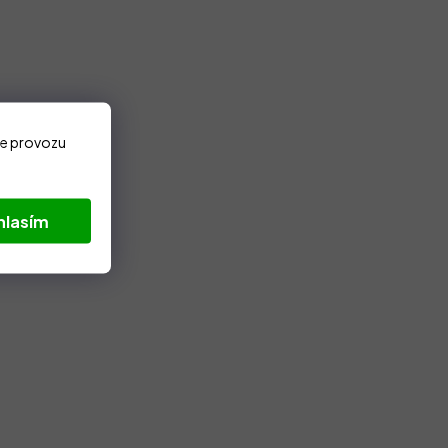
ze provozu
hlasím