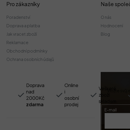
Z
Pro zákazníky
Naše spole
á
p
Poradenství
O nás
a
t
Doprava a platba
Hodnocení
í
Jak vracet zboží
Blog
Reklamace
Obchodní podmínky
Ochrana osobních údajů
Doprava
Online
Veškeré
Vložte svůj
nad
i
zboží
2000Kč
osobní
skladem
zdarma
prodej
E-mail