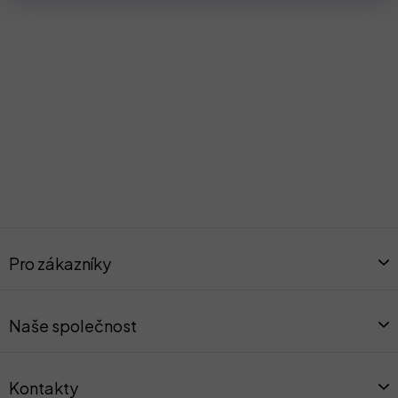
Z
á
Pro zákazníky
p
a
t
Naše společnost
í
Kontakty