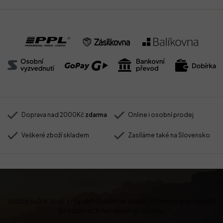
Doprava nad 2000Kč
zdarma
Online i osobní prodej
Veškeré zboží skladem
Zasíláme také na Slovensko
Odebírat newsletter
Vložte svůj e-mail a my vám budeme zasílat informace o nových
produktech na našem e-shopu.