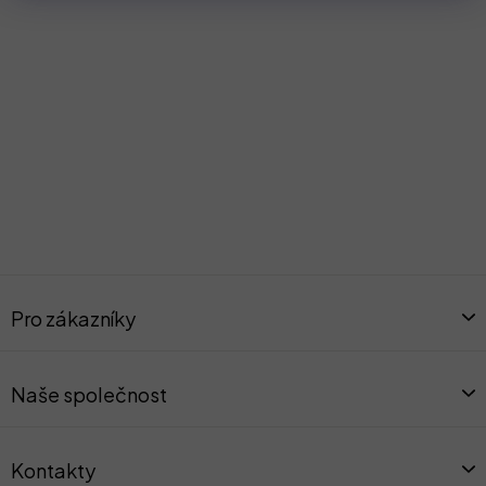
Z
á
Pro zákazníky
p
a
t
Naše společnost
í
Kontakty