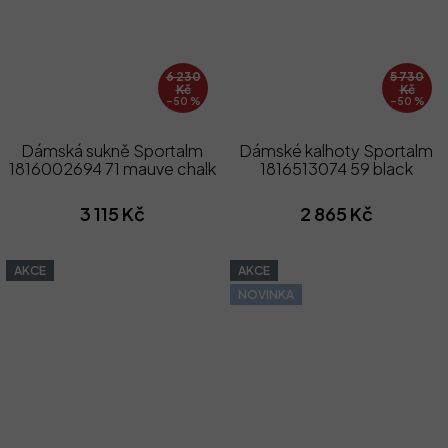
6 230
5 730
Kč
Kč
–50 %
–50 %
Dámská sukně Sportalm
Dámské kalhoty Sportalm
1816002694 71 mauve chalk
1816513074 59 black
3 115 Kč
2 865 Kč
AKCE
AKCE
NOVINKA