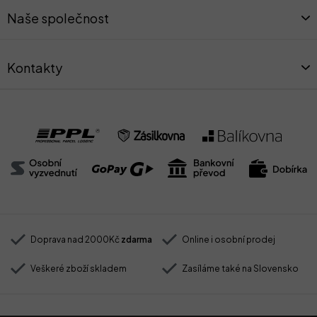
v
t
k
Naše společnost
í
y
v
ý
Kontakty
p
i
s
u
Doprava nad 2000Kč
zdarma
Online i osobní prodej
Veškeré zboží skladem
Zasíláme také na Slovensko