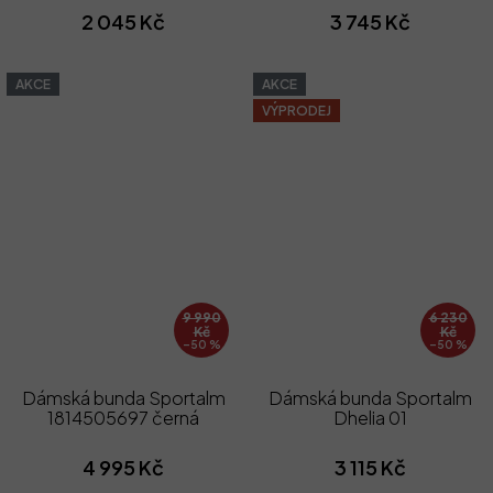
2 045 Kč
3 745 Kč
AKCE
AKCE
VÝPRODEJ
9 990
6 230
Kč
Kč
–50 %
–50 %
Dámská bunda Sportalm
Dámská bunda Sportalm
1814505697 černá
Dhelia 01
4 995 Kč
3 115 Kč