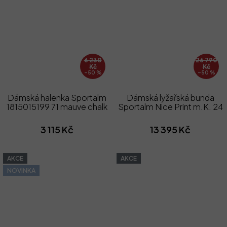
6 230
26 790
Kč
Kč
–50 %
–50 %
Dámská halenka Sportalm
Dámská lyžařská bunda
1815015199 71 mauve chalk
Sportalm Nice Print m.K. 24
3 115 Kč
13 395 Kč
AKCE
AKCE
NOVINKA