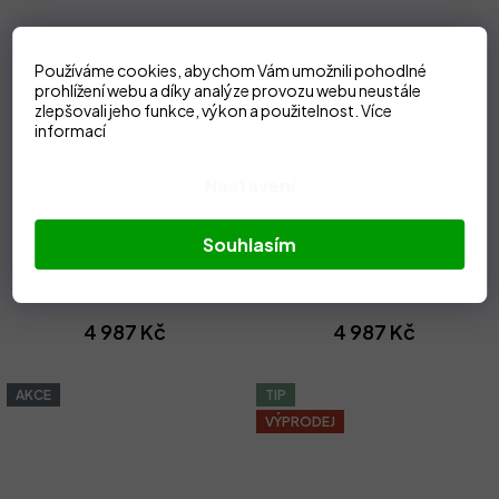
Používáme cookies, abychom Vám umožnili pohodlné
prohlížení webu a díky analýze provozu webu neustále
zlepšovali jeho funkce, výkon a použitelnost.
Více
informací
Nastavení
9 975 Kč
9 975 Kč
–50 %
–50 %
Souhlasím
Dámská bunda Sportalm
Dámská bunda Sportalm
Shiraz m.K. 74
Sonny 74
4 987 Kč
4 987 Kč
AKCE
TIP
VÝPRODEJ