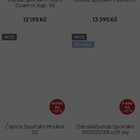
Down m.Kap. 58
12 195 Kč
13 395 Kč
AKCE
AKCE
NOVINKA
4 090
7 490
Kč
Kč
–50 %
–50 %
Čepice Sportalm Modest
Dámská bunda Sportalm
02
1810020188 soft sky