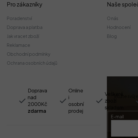
Z
Pro zákazníky
Naše spole
á
p
Poradenství
O nás
a
t
Doprava a platba
Hodnocení
í
Jak vracet zboží
Blog
Reklamace
Obchodní podmínky
Ochrana osobních údajů
Doprava
Online
Veškeré
Vložte svůj
nad
i
zboží
2000Kč
osobní
skladem
zdarma
prodej
E-mail