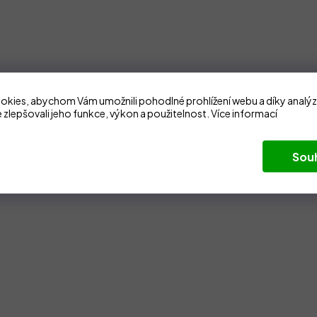
kies, abychom Vám umožnili pohodlné prohlížení webu a díky analý
 zlepšovali jeho funkce, výkon a použitelnost.
Více informací
Sou