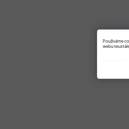
Používáme coo
webu neustále
Nastavení