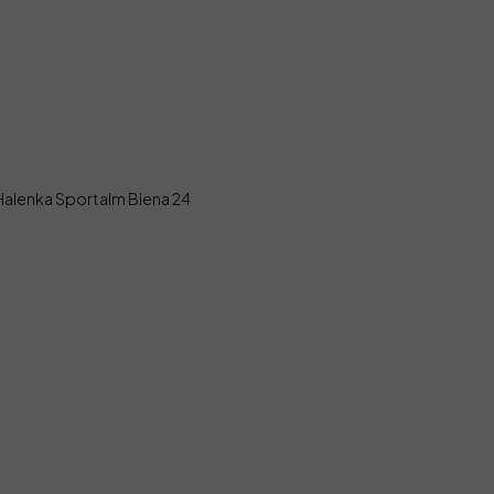
Halenka Sportalm Biena 24