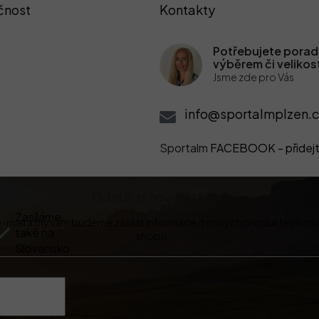
čnost
Kontakty
Potřebujete poradi
výběrem či velikos
Jsme zde pro Vás
info@sportalmplzen.c
Sportalm
FACEBOOK - přidejt
Odebírat newsletter
Zasíláme
 e-mail a my vám budeme zasílat informace o nových produktech na
také na
shopu.
Slovensko