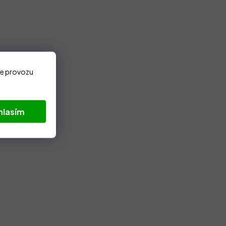
ze provozu
hlasím