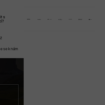
t s
tí?
z
e se k nám
 našem e-