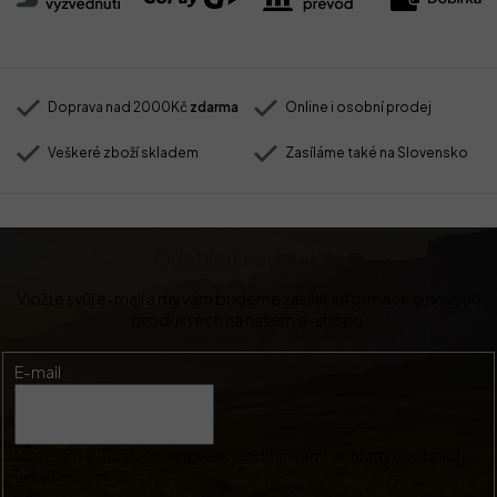
Doprava nad 2000Kč
zdarma
Online i osobní prodej
Veškeré zboží skladem
Zasíláme také na Slovensko
Odebírat newsletter
Vložte svůj e-mail a my vám budeme zasílat informace o nových
produktech na našem e-shopu.
E-mail
Vložením e-mailu souhlasíte s
podmínkami ochrany osobních
údajů