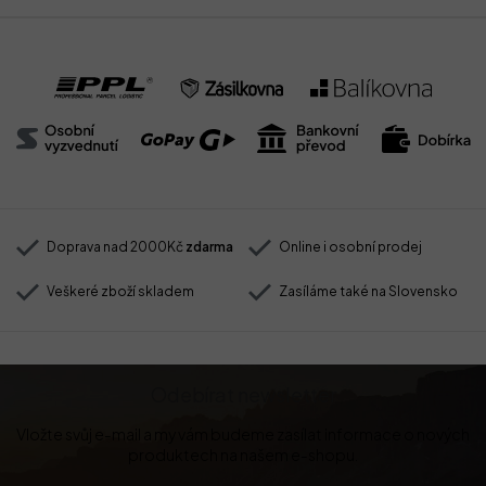
Doprava nad 2000Kč
zdarma
Online i osobní prodej
Veškeré zboží skladem
Zasíláme také na Slovensko
Odebírat newsletter
Vložte svůj e-mail a my vám budeme zasílat informace o nových
produktech na našem e-shopu.