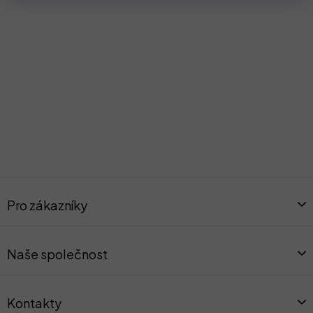
Z
á
Pro zákazníky
p
a
t
Naše společnost
í
Kontakty