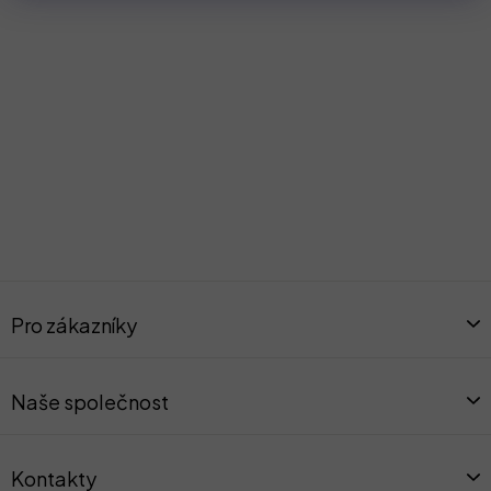
Z
á
Pro zákazníky
p
a
t
Naše společnost
í
Kontakty