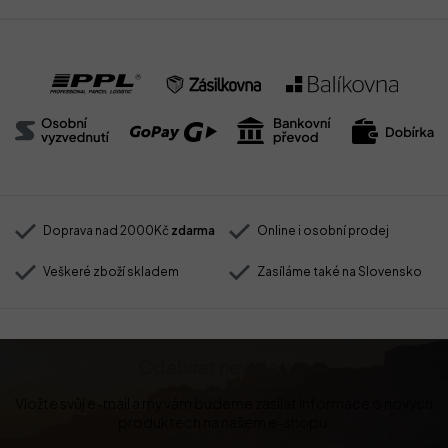
Doprava nad 2000Kč
zdarma
Online i osobní prodej
Veškeré zboží skladem
Zasíláme také na Slovensko
Odebírat newsletter
Vložte svůj e-mail a my vám budeme zasílat informace o nových
produktech na našem e-shopu.