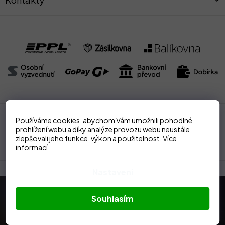
Používáme cookies, abychom Vám umožnili pohodlné
Doprava nad 2000Kč
zdarma
Online i osobní prodej
prohlížení webu a díky analýze provozu webu neustále
zlepšovali jeho funkce, výkon a použitelnost.
Více
Veškeré zboží skladem
Zasíláme také na Slovensko
informací
Nastavení
Odebírat newsletter
Souhlasím
Vložte svůj e-mail a my vám budeme zasílat informace o nových
produktech na našem e-shopu.