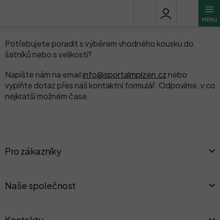
Přejít
Poradenství
na
obsah
Potřebujete poradit s výběrem vhodného kousku do
šatníků nebo s velikostí?
Napište nám na email
info@sportalmplzen.cz
nebo
vyplňte dotaz přes náš kontaktní formulář. Odpovíme, v co
nejkratší možném čase.
Z
á
Pro zákazníky
p
a
t
Naše společnost
í
Kontakty