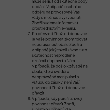
může se lišit od skutečné doby
dodání. V případě osobního
odběru na provozovně Vás
vždy o možnosti vyzvednutí
Zboží budeme informovat
prostřednictvím e-mailu.
Po převzetí Zboží od dopravce
je Vaše povinnost zkontrolovat
neporušenost obalu Zboží a
v případě jakýchkoli závad tuto
skutečnost neprodleně
oznámit dopravci a Nám.
V případě, že došlo k závadě na
obalu, která svědčí o
neoprávněné manipulaci a
vstupu do zásilky, není Vaší
povinností Zboží od dopravce
převzít.
V případě, kdy porušíte svoji
povinnost převzít Zboží,
s výjimkou případů dle