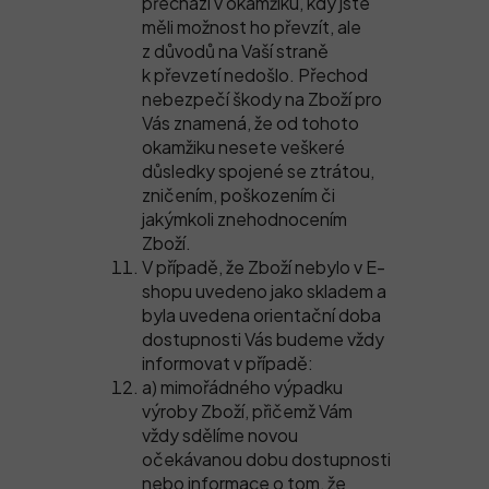
přechází v okamžiku, kdy jste
měli možnost ho převzít, ale
z důvodů na Vaší straně
k převzetí nedošlo. Přechod
nebezpečí škody na Zboží pro
Vás znamená, že od tohoto
okamžiku nesete veškeré
důsledky spojené se ztrátou,
zničením, poškozením či
jakýmkoli znehodnocením
Zboží.
V případě, že Zboží nebylo v E-
shopu uvedeno jako skladem a
byla uvedena orientační doba
dostupnosti Vás budeme vždy
informovat v případě:
a) mimořádného výpadku
výroby Zboží, přičemž Vám
vždy sdělíme novou
očekávanou dobu dostupnosti
nebo informace o tom, že