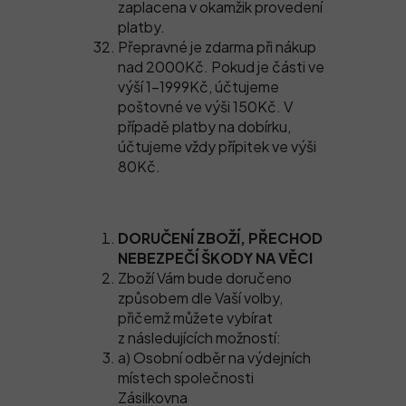
zaplacena v okamžik provedení
platby.
Přepravné je zdarma při nákup
nad 2000Kč. Pokud je části ve
výší 1-1999Kč, účtujeme
poštovné ve výši 150Kč. V
případě platby na dobírku,
účtujeme vždy přípitek ve výši
80Kč.
DORUČENÍ ZBOŽÍ, PŘECHOD
NEBEZPEČÍ ŠKODY NA VĚCI
Zboží Vám bude doručeno
způsobem dle Vaší volby,
přičemž můžete vybírat
z následujících možností:
a) Osobní odběr na výdejních
místech společnosti
Zásilkovna