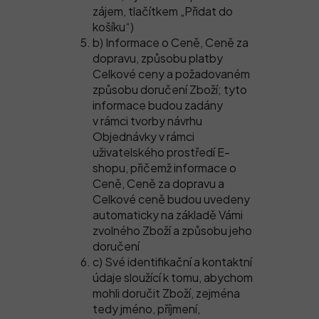
zájem, tlačítkem „Přidat do
košíku“)
b) Informace o Ceně, Ceně za
dopravu, způsobu platby
Celkové ceny a požadovaném
způsobu doručení Zboží; tyto
informace budou zadány
v rámci tvorby návrhu
Objednávky v rámci
uživatelského prostředí E-
shopu, přičemž informace o
Ceně, Ceně za dopravu a
Celkové ceně budou uvedeny
automaticky na základě Vámi
zvolného Zboží a způsobu jeho
doručení
c) Své identifikační a kontaktní
údaje sloužící k tomu, abychom
mohli doručit Zboží, zejména
tedy jméno, příjmení,