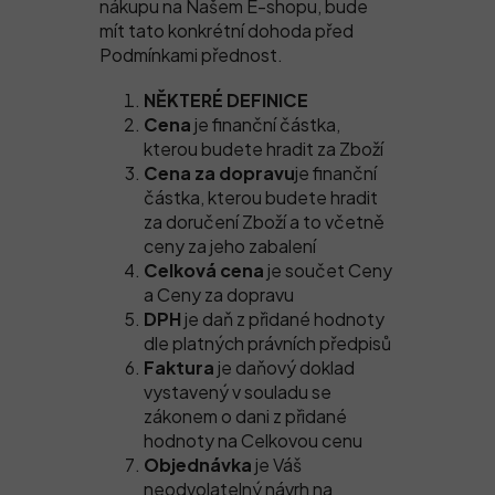
nákupu na Našem E-shopu, bude
mít tato konkrétní dohoda před
Podmínkami přednost.
NĚKTERÉ DEFINICE
Cena
je finanční částka,
kterou budete hradit za Zboží
Cena za dopravu
je finanční
částka, kterou budete hradit
za doručení Zboží a to včetně
ceny za jeho zabalení
Celková cena
je součet Ceny
a Ceny za dopravu
DPH
je daň z přidané hodnoty
dle platných právních předpisů
Faktura
je daňový doklad
vystavený v souladu se
zákonem o dani z přidané
hodnoty na Celkovou cenu
Objednávka
je Váš
neodvolatelný návrh na