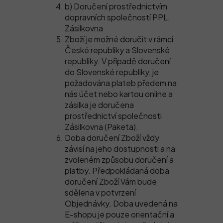
b) Doručení prostřednictvím
dopravních společností PPL,
Zásilkovna
Zboží je možné doručit v rámci
České republiky a Slovenské
republiky. V případě doručení
do Slovenské republiky, je
požadována plateb předem na
nás účet nebo kartou online a
zásilka je doručena
prostřednictví společnosti
Zásilkovna (Paketa).
Doba doručení Zboží vždy
závisí na jeho dostupnosti a na
zvoleném způsobu doručení a
platby. Předpokládaná doba
doručení Zboží Vám bude
sdělena v potvrzení
Objednávky. Doba uvedená na
E-shopu je pouze orientační a