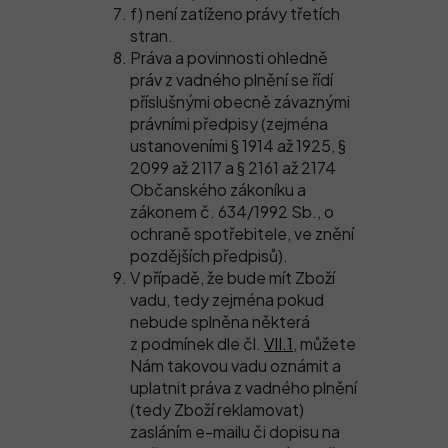
f) není zatíženo právy třetích
stran.
Práva a povinnosti ohledně
práv z vadného plnění se řídí
příslušnými obecně závaznými
právními předpisy (zejména
ustanoveními § 1914 až 1925, §
2099 až 2117 a § 2161 až 2174
Občanského zákoníku a
zákonem č. 634/1992 Sb., o
ochraně spotřebitele, ve znění
pozdějších předpisů).
V případě, že bude mít Zboží
vadu, tedy zejména pokud
nebude splněna některá
z podmínek dle čl.
VII.1
, můžete
Nám takovou vadu oznámit a
uplatnit práva z vadného plnění
(tedy Zboží reklamovat)
zasláním e-mailu či dopisu na