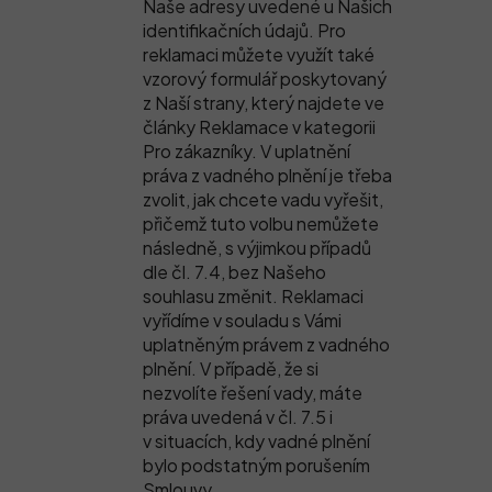
Naše adresy uvedené u Našich
identifikačních údajů. Pro
reklamaci můžete využít také
vzorový formulář poskytovaný
z Naší strany, který najdete ve
články Reklamace v kategorii
Pro zákazníky. V uplatnění
práva z vadného plnění je třeba
zvolit, jak chcete vadu vyřešit,
přičemž tuto volbu nemůžete
následně, s výjimkou případů
dle čl. 7.4, bez Našeho
souhlasu změnit. Reklamaci
vyřídíme v souladu s Vámi
uplatněným právem z vadného
plnění. V případě, že si
nezvolíte řešení vady, máte
práva uvedená v čl. 7.5 i
v situacích, kdy vadné plnění
bylo podstatným porušením
Smlouvy.