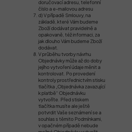
doručovací adresu, telefonní
číslo a e-mailovou adresu
d) V případě Smlouvy, na
základě, které Vám budeme
Zboží dodávat pravidelně a
opakovaně, též informaci, za
jak dlouho Vám budeme Zboží
dodávat.
V průběhu tvorby návrhu
Objednávky může až do doby
jejího vytvoření údaje měnit a
kontrolovat. Po provedení
kontroly prostřednictvím stisku
tlačítka „Objednávka zavazující
k platbě“ Objednávku
vytvoříte. Před stiskem
tlačítka musíte ale ještě
potvrdit Vaše seznámení se a
souhlas s těmito Podmínkami,
v opačném případě nebude
možné Objednávku vytvořit.