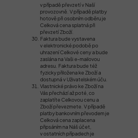
v případě převzetí v Naší
provozovně. V případě platby
hotově při osobním odběru je
Celková cena splatná při
převzetí Zboží.
Faktura bude vystavena
v elektronické podobě po
uhrazení Celkové ceny a bude
zaslána na Vaši e-mailovou
adresu. Faktura bude též
fyzicky přiložena ke Zboží a
dostupná v Uživatelském úču.
Vlastnické právo ke Zboží na
Vás přechází až poté, co
zaplatíte Celkovou cenu a
Zboží převezmete. V případě
platby bankovním převodem je
Celková cena zaplacena
připsáním na Náš účet,
v ostatních případech je