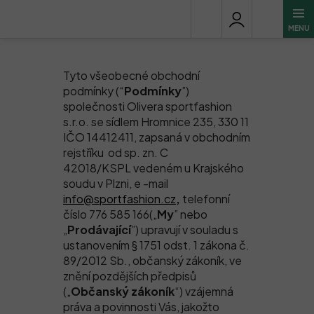
Přejít
Obchodní podmínky
na
obsah
Tyto všeobecné obchodní
podmínky (“
Podmínky
”)
společnosti Olivera sportfashion
s.r.o. se sídlem Hromnice 235, 330 11
IČO 14412411, zapsaná v obchodním
rejstříku od sp. zn. C
42018/KSPL vedeném u Krajského
soudu v Plzni, e -mail
info@sportfashion.cz
,
telefonní
číslo 776 585 166(„
My
” nebo
„
Prodávající
”) upravují v souladu s
ustanovením § 1751 odst. 1 zákona č.
89/2012 Sb., občanský zákoník, ve
znění pozdějších předpisů
(„
Občanský zákoník
“) vzájemná
práva a povinnosti Vás, jakožto