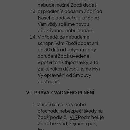
nebude možné Zboží dodat;
b) prodlení s dodáním Zboží od
Našeho dodavatele, přičemž
Vám vždy sdělíme novou
očekávanou dobu dodání.
V případě, že nebudeme
schopni Vám Zboží dodat ani
do 30 dnů od uplynutí doby
doručení Zboží uvedené
v potvrzení Objednávky, a to
z jakéhokoli důvodu, jsme My i
Vy oprávněni od Smlouvy
odstoupit.
VII. PRÁVA Z VADNÉHO PLNĚNÍ
Zaručujeme, že v době
přechodu nebezpečí škody na
Zboží podle čl.
VI.7
Podmínek je
Zboží bez vad, zejména pak,
že: