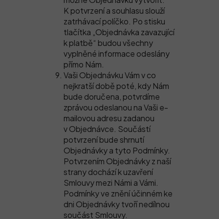
K potvrzení a souhlasu slouží
zatrhávací políčko. Po stisku
tlačítka „Objednávka zavazující
k platbě“ budou všechny
vyplněné informace odeslány
přímo Nám.
Vaši Objednávku Vám v co
nejkratší době poté, kdy Nám
bude doručena, potvrdíme
zprávou odeslanou na Vaši e-
mailovou adresu zadanou
v Objednávce. Součástí
potvrzení bude shrnutí
Objednávky a tyto Podmínky.
Potvrzením Objednávky z naší
strany dochází k uzavření
Smlouvy mezi Námi a Vámi.
Podmínky ve znění účinném ke
dni Objednávky tvoří nedílnou
součást Smlouvy.