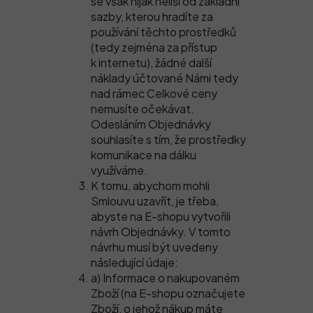
se však nijak neliší od základní
sazby, kterou hradíte za
používání těchto prostředků
(tedy zejména za přístup
k internetu), žádné další
náklady účtované Námi tedy
nad rámec Celkové ceny
nemusíte očekávat.
Odesláním Objednávky
souhlasíte s tím, že prostředky
komunikace na dálku
využíváme.
K tomu, abychom mohli
Smlouvu uzavřít, je třeba,
abyste na E-shopu vytvořili
návrh Objednávky. V tomto
návrhu musí být uvedeny
následující údaje:
a) Informace o nakupovaném
Zboží (na E-shopu označujete
Zboží, o jehož nákup máte