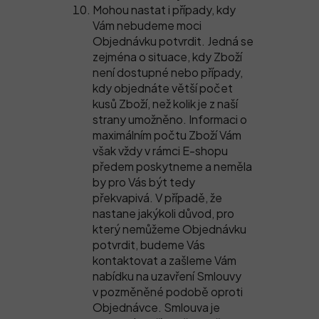
Mohou nastat i případy, kdy
Vám nebudeme moci
Objednávku potvrdit. Jedná se
zejména o situace, kdy Zboží
není dostupné nebo případy,
kdy objednáte větší počet
kusů Zboží, než kolik je z naší
strany umožněno. Informaci o
maximálním počtu Zboží Vám
však vždy v rámci E-shopu
předem poskytneme a neměla
by pro Vás být tedy
překvapivá. V případě, že
nastane jakýkoli důvod, pro
který nemůžeme Objednávku
potvrdit, budeme Vás
kontaktovat a zašleme Vám
nabídku na uzavření Smlouvy
v pozměněné podobě oproti
Objednávce. Smlouva je