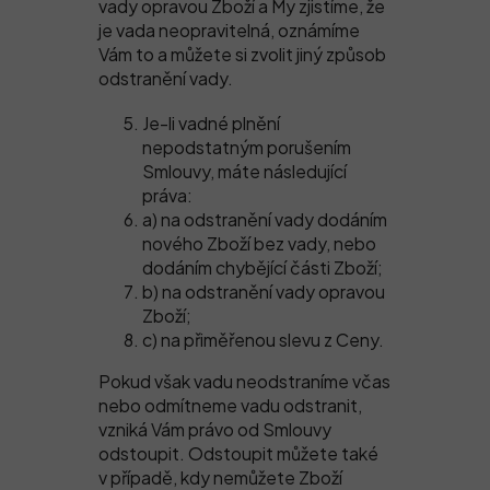
vady opravou Zboží a My zjistíme, že
je vada neopravitelná, oznámíme
Vám to a můžete si zvolit jiný způsob
odstranění vady.
Je-li vadné plnění
nepodstatným porušením
Smlouvy, máte následující
práva:
a) na odstranění vady dodáním
nového Zboží bez vady, nebo
dodáním chybějící části Zboží;
b) na odstranění vady opravou
Zboží;
c) na přiměřenou slevu z Ceny.
Pokud však vadu neodstraníme včas
nebo odmítneme vadu odstranit,
vzniká Vám právo od Smlouvy
odstoupit. Odstoupit můžete také
v případě, kdy nemůžete Zboží