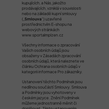
kupujících, a Nás, jakožto
prodávajících, vzniklá v souvislosti
nebo na základě kupní smlouvy
(„
Smlouva
“) uzavřené
prostřednictvím E-shopu na
webových stránkách
www.sportalmplzen.cz
Všechny informace o zpracování
Vašich osobních údajů jsou
obsaženy v Zásadách zpracování
osobních údajů, která naleznete ve
článku Ochrana osobních údajů v
kategorii informace Pro zákazníky.
Ustanovení těchto Podmínek jsou
nedílnou součástí Smlouvy. Smlouva
a Podmínky jsou vyhotoveny v
českém jazyce. Znění Podmínek
můžeme jednostranně měnit či
doplňovat. Tímto ustanovením