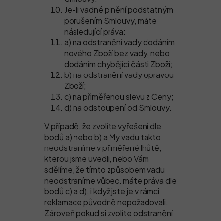
Je-li vadné plnění podstatným
porušením Smlouvy, máte
následující práva:
a) na odstranění vady dodáním
nového Zboží bez vady, nebo
dodáním chybějící části Zboží;
b) na odstranění vady opravou
Zboží;
c) na přiměřenou slevu z Ceny;
d) na odstoupení od Smlouvy.
V případě, že zvolíte vyřešení dle
bodů a) nebo b) a My vadu takto
neodstraníme v přiměřené lhůtě,
kterou jsme uvedli, nebo Vám
sdělíme, že tímto způsobem vadu
neodstraníme vůbec, máte práva dle
bodů c) a d), i když jste je v rámci
reklamace původně nepožadovali.
Zároveň pokud si zvolíte odstranění