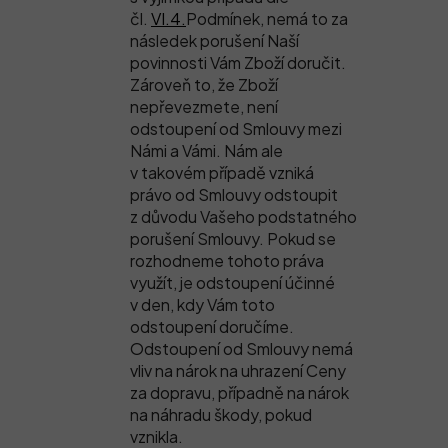
čl.
VI.4.
Podmínek, nemá to za
následek porušení Naší
povinnosti Vám Zboží doručit.
Zároveň to, že Zboží
nepřevezmete, není
odstoupení od Smlouvy mezi
Námi a Vámi. Nám ale
v takovém případě vzniká
právo od Smlouvy odstoupit
z důvodu Vašeho podstatného
porušení Smlouvy. Pokud se
rozhodneme tohoto práva
využít, je odstoupení účinné
v den, kdy Vám toto
odstoupení doručíme.
Odstoupení od Smlouvy nemá
vliv na nárok na uhrazení Ceny
za dopravu, případně na nárok
na náhradu škody, pokud
vznikla.