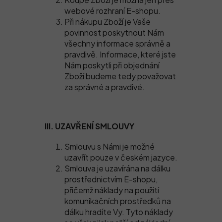
webové rozhraní E-shopu.
Při nákupu Zboží je Vaše
povinnost poskytnout Nám
všechny informace správně a
pravdivě. Informace, které jste
Nám poskytli při objednání
Zboží budeme tedy považovat
za správné a pravdivé.
III. UZAVŘENÍ SMLOUVY
Smlouvu s Námi je možné
uzavřít pouze v českém jazyce.
Smlouva je uzavírána na dálku
prostřednictvím E-shopu,
přičemž náklady na použití
komunikačních prostředků na
dálku hradíte Vy. Tyto náklady