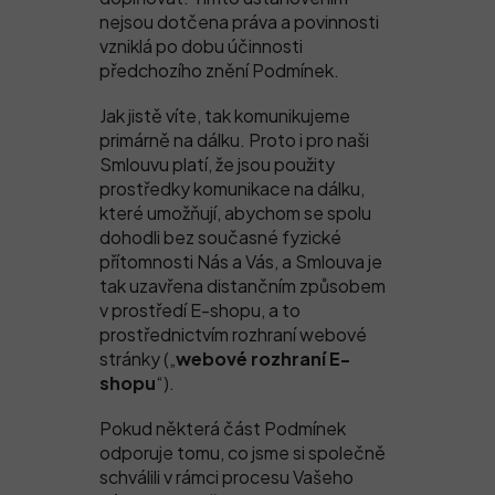
nejsou dotčena práva a povinnosti
vzniklá po dobu účinnosti
předchozího znění Podmínek.
Jak jistě víte, tak komunikujeme
primárně na dálku. Proto i pro naši
Smlouvu platí, že jsou použity
prostředky komunikace na dálku,
které umožňují, abychom se spolu
dohodli bez současné fyzické
přítomnosti Nás a Vás, a Smlouva je
tak uzavřena distančním způsobem
v prostředí E-shopu, a to
prostřednictvím rozhraní webové
stránky („
webové rozhraní E-
shopu
“).
Pokud některá část Podmínek
odporuje tomu, co jsme si společně
schválili v rámci procesu Vašeho