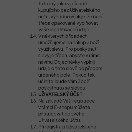
totožný, jako v případě
kupujícího bez Uživatelského
účtu, výhodou však je, že není
třeba opakovaně vyplňovat
Vaše identifikační údaje.
V některých případech
umožňujeme na nákup Zboží
využít slevu. Pro poskytnutí
slevy je třeba, abyste v rámci
návrhu Objednávky vyplnili
údaje o této slevě do předem
určeného pole. Pokud tak
učiníte, bude Vám Zboží
poskytnuto se slevou.
UŽIVATELSKÝ ÚČET
Na základě Vaší registrace
v rámci E-shopu můžete
přistupovat do svého
Uživatelského účtu.
Při registraci Uživatelského