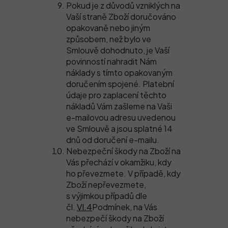
Pokud je z důvodů vzniklých na
Vaší straně Zboží doručováno
opakovaně nebo jiným
způsobem, než bylo ve
Smlouvě dohodnuto, je Vaší
povinností nahradit Nám
náklady s tímto opakovaným
doručením spojené. Platební
údaje pro zaplacení těchto
nákladů Vám zašleme na Vaši
e-mailovou adresu uvedenou
ve Smlouvě a jsou splatné 14
dnů od doručení e-mailu.
Nebezpeční škody na Zboží na
Vás přechází v okamžiku, kdy
ho převezmete. V případě, kdy
Zboží nepřevezmete,
s výjimkou případů dle
čl.
VI.4
Podmínek, na Vás
nebezpečí škody na Zboží