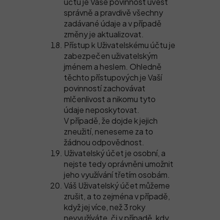
účtu je Vaše povinnost uvést
správně a pravdivě všechny
zadávané údaje a v případě
změny je aktualizovat.
Přístup k Uživatelskému účtu je
zabezpečen uživatelským
jménem a heslem. Ohledně
těchto přístupových je Vaší
povinností zachovávat
mlčenlivost a nikomu tyto
údaje neposkytovat.
V případě, že dojde k jejich
zneužití, neneseme za to
žádnou odpovědnost.
Uživatelský účet je osobní, a
nejste tedy oprávněni umožnit
jeho využívání třetím osobám.
Váš Uživatelský účet můžeme
zrušit, a to zejména v případě,
když jej více, než 3 roky
nevyužíváte, či v případě, kdy