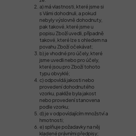
a) má vlastnosti, které jsme si
s Vámi dohodnuli, a pokud
nebyly výslovně dohodnuty,
pak takové, které jsme u
popisu Zboží uvedli, případně
takové, které lze s ohledem na
povahu Zboží očekávat;
b) je vhodné pro účely, které
jsme uvedli nebo pro účely,
které jsou pro Zboží tohoto
typu obvyklé;
c) odpovídá jakosti nebo
provedení dohodnutého
vzorku, pakliže byla jakost
nebo provedení stanovena
podle vzorku;
d) je v odpovídajícím množství a
hmotnosti;
e) splňuje požadavky na něj
kladené právními předpisy;