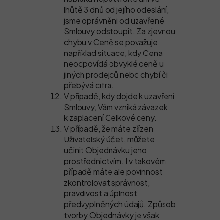
lhůtě 3 dnů od jejího odeslání,
jsme oprávněni od uzavřené
Smlouvy odstoupit. Za zjevnou
chybu v Ceně se považuje
například situace, kdy Cena
neodpovídá obvyklé ceně u
jiných prodejců nebo chybí či
přebývá cifra.
V případě, kdy dojde k uzavření
Smlouvy, Vám vzniká závazek
k zaplacení Celkové ceny.
V případě, že máte zřízen
Uživatelský účet, můžete
učinit Objednávku jeho
prostřednictvím. I v takovém
případě máte ale povinnost
zkontrolovat správnost,
pravdivost a úplnost
předvyplněných údajů. Způsob
tvorby Objednávky je však