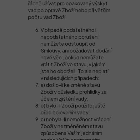
řádně užívat pro opakovaný výskyt
vad po opravě Zboží nebo při větším
počtu vad Zboží.
V případě podstatného i
nepodstatného porušení
nemůžete odstoupit od
Smlouvy, ani požadovat dodání
nové věci, pokud nemůžete
vrátit Zboží ve stavu, v jakém
jste ho obdrželi. To ale neplatí
v následujících případech:
a) došlo-li ke změně stavu
Zboží v důsledku prohlídky za
účelem zjištění vady;
b) bylo-li Zboží použito ještě
před objevením vady;
c) nebyla-li nemožnost vrácení
Zboží v nezměněném stavu
způsobena Vaším jednáním
anebo Vaším opomenutím,