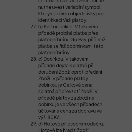
splatná do 3 pracovních dní. Je
nutné uvést variabilní symbol,
kterým je číslo objednávky pro
identifikaci Vaší platby.
b) Kartou online. V takovém
případě probíhá platba přes
platební bránu Go Pay, přičemž
platba se řídí podmínkami této
platební brány.
c) Dobírkou. V takovém
případě dojde k platbě při
doručení Zboží oproti předání
Zboží. V případě platby
dobírkou je Celková cena
splatná při převzetí Zboží. V
případě platby za zboží na
dobírku je ve všech případech
účtována cena za dopravu ve
výši 80Kč.
d) Hotově při osobním odběru.
Hotově lze hradit Zboží