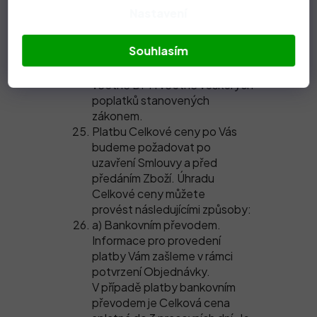
V rámci návrhu Objednávky je
Nastavení
též uvedena Cena za dopravu,
případně podmínky, kdy je
Souhlasím
doprava zdarma.
Celková cena je uvedena
včetně DPH včetně veškerých
poplatků stanovených
zákonem.
Platbu Celkové ceny po Vás
budeme požadovat po
uzavření Smlouvy a před
předáním Zboží. Úhradu
Celkové ceny můžete
provést následujícími způsoby:
a) Bankovním převodem.
Informace pro provedení
platby Vám zašleme v rámci
potvrzení Objednávky.
V případě platby bankovním
převodem je Celková cena