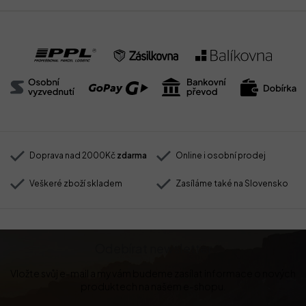
Doprava nad 2000Kč
zdarma
Online i osobní prodej
Veškeré zboží skladem
Zasíláme také na Slovensko
Odebírat newsletter
Vložte svůj e-mail a my vám budeme zasílat informace o nových
produktech na našem e-shopu.