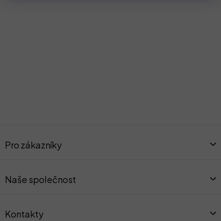
Z
á
Pro zákazníky
p
a
t
Naše společnost
í
Kontakty