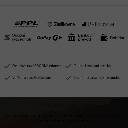
Doprava nad 2000Kč
zdarma
Online i osobní prodej
Veškeré zboží skladem
Zasíláme také na Slovensko
Odebírat newsletter
Vložte svůj e-mail a my vám budeme zasílat informace o nových
produktech na našem e-shopu.