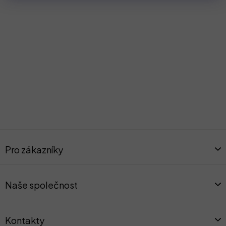
Z
á
Pro zákazníky
p
a
t
Naše společnost
í
Kontakty