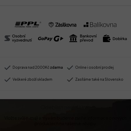
Doprava nad 2000Kč
zdarma
Online i osobní prodej
Veškeré zboží skladem
Zasíláme také na Slovensko
Odebírat newsletter
Vložte svůj e-mail a my vám budeme zasílat informace o nových
produktech na našem e-shopu.