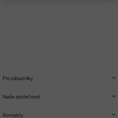
Z
á
Pro zákazníky
p
a
t
Naše společnost
í
Kontakty