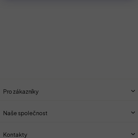
Z
á
Pro zákazníky
p
a
t
Naše společnost
í
Kontakty