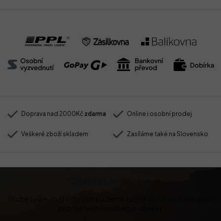
Doprava nad 2000Kč
zdarma
Online i osobní prodej
Veškeré zboží skladem
Zasíláme také na Slovensko
Odebírat newsletter
Vložte svůj e-mail a my vám budeme zasílat informace o nových
produktech na našem e-shopu.