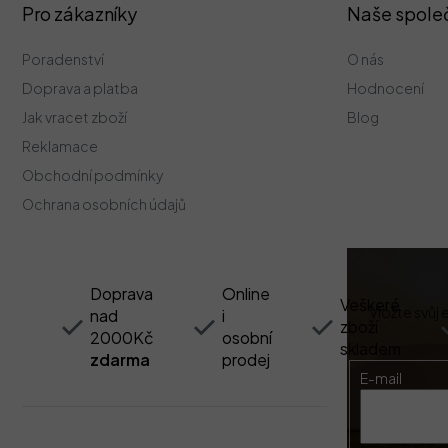
Z
Pro zákazníky
Naše spole
á
p
Poradenství
O nás
a
t
Doprava a platba
Hodnocení
í
Jak vracet zboží
Blog
Reklamace
Obchodní podmínky
Ochrana osobních údajů
Doprava
Online
Veškeré
Vložte svůj
nad
i
zboží
2000Kč
osobní
skladem
zdarma
prodej
E-mail