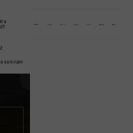
t s
tí?
z
e se k nám
 našem e-