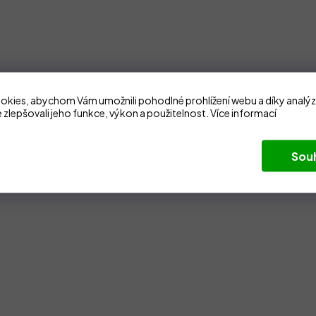
kies, abychom Vám umožnili pohodlné prohlížení webu a díky analý
 zlepšovali jeho funkce, výkon a použitelnost.
Více informací
Sou