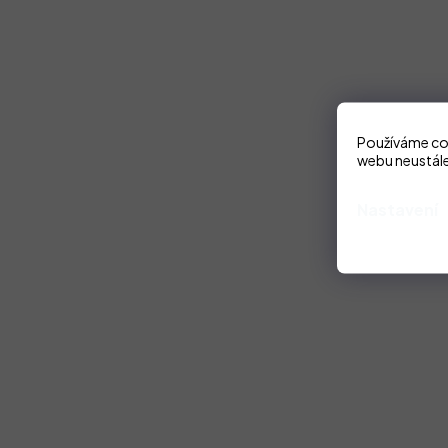
Používáme coo
webu neustále
Nastavení