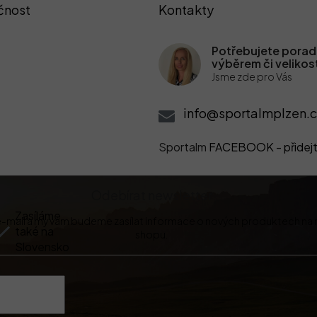
čnost
Kontakty
Potřebujete poradi
výběrem či velikos
Jsme zde pro Vás
info@sportalmplzen.c
Sportalm
FACEBOOK - přidejt
Odebírat newsletter
Zasíláme
 e-mail a my vám budeme zasílat informace o nových produktech na
také na
shopu.
Slovensko