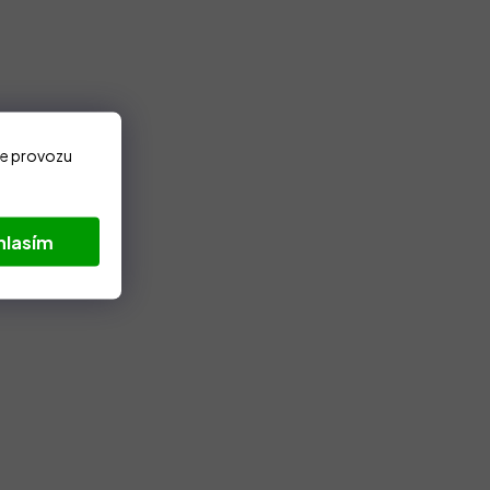
ze provozu
hlasím