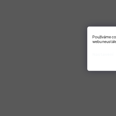
Používáme coo
webu neustále
Nastavení