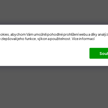
kies, abychom Vám umožnili pohodlné prohlížení webu a díky analý
 zlepšovali jeho funkce, výkon a použitelnost.
Více informací
Sou