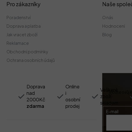
Z
Pro zákazníky
Naše spole
á
p
Poradenství
O nás
a
t
Doprava a platba
Hodnocení
í
Jak vracet zboží
Blog
Reklamace
Obchodní podmínky
Ochrana osobních údajů
Doprava
Online
Veškeré
Vložte svůj
nad
i
zboží
2000Kč
osobní
skladem
zdarma
prodej
E-mail