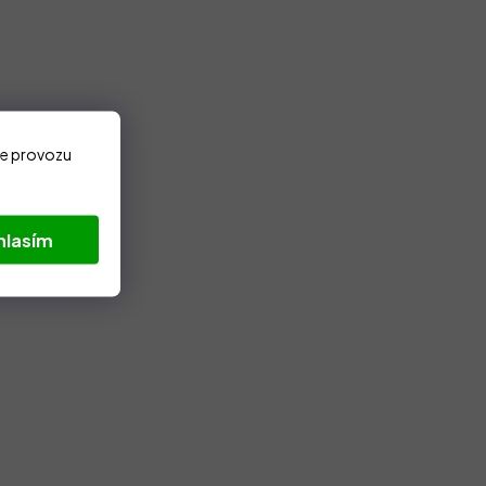
ze provozu
hlasím