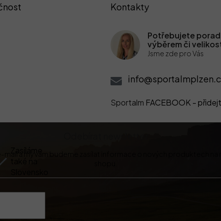
čnost
Kontakty
Potřebujete poradi
výběrem či velikos
Jsme zde pro Vás
info@sportalmplzen.c
Sportalm
FACEBOOK - přidejt
Odebírat newsletter
Zasíláme
 e-mail a my vám budeme zasílat informace o nových produktech na
také na
shopu.
Slovensko