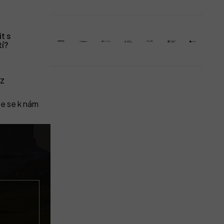
t s
tí?
z
e se k nám
 našem e-