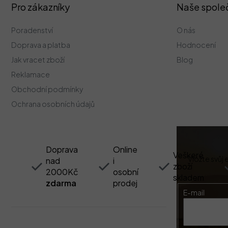
Z
Pro zákazníky
Naše spole
á
p
Poradenství
O nás
a
t
Doprava a platba
Hodnocení
í
Jak vracet zboží
Blog
Reklamace
Obchodní podmínky
Ochrana osobních údajů
Doprava
Online
Veškeré
Vložte svůj
nad
i
zboží
2000Kč
osobní
skladem
zdarma
prodej
E-mail