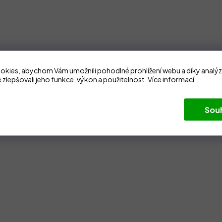
kies, abychom Vám umožnili pohodlné prohlížení webu a díky analý
 zlepšovali jeho funkce, výkon a použitelnost.
Více informací
Sou