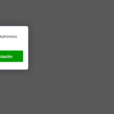
ze provozu
hlasím