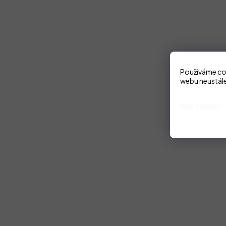
Používáme coo
webu neustále
Nastavení