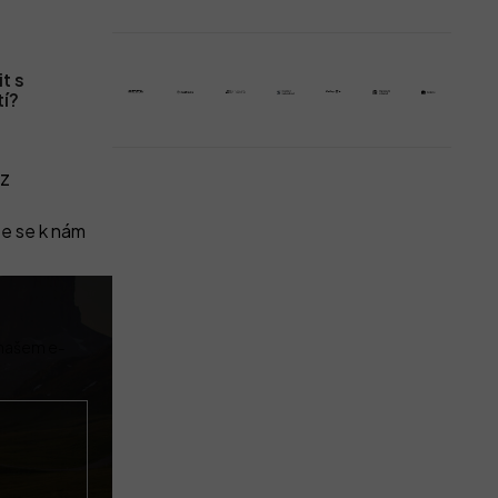
t s
tí?
z
e se k nám
 našem e-