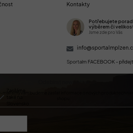
čnost
Kontakty
Potřebujete poradi
výběrem či velikos
Jsme zde pro Vás
info@sportalmplzen.c
Sportalm
FACEBOOK - přidejt
Odebírat newsletter
Zasíláme
 e-mail a my vám budeme zasílat informace o nových produktech na
také na
shopu.
Slovensko