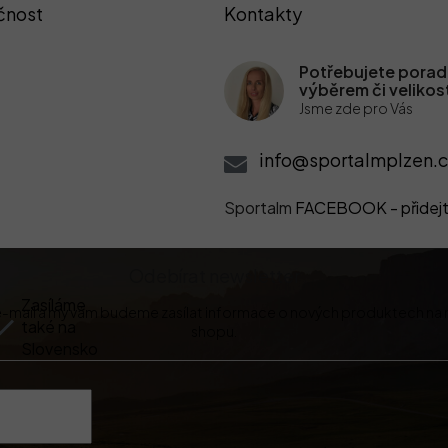
čnost
Kontakty
Potřebujete poradi
výběrem či velikos
Jsme zde pro Vás
info@sportalmplzen.c
Sportalm
FACEBOOK - přidejt
Odebírat newsletter
Zasíláme
 e-mail a my vám budeme zasílat informace o nových produktech na
také na
shopu.
Slovensko