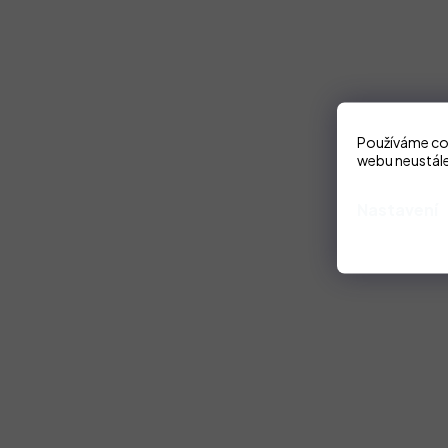
Používáme coo
webu neustále
Nastavení