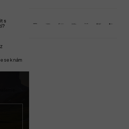
t s
tí?
z
e se k nám
 našem e-