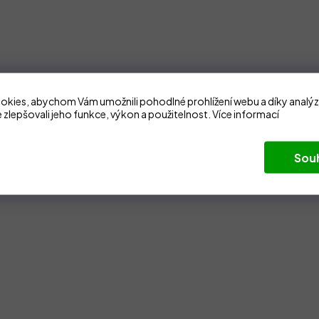
kies, abychom Vám umožnili pohodlné prohlížení webu a díky analý
 zlepšovali jeho funkce, výkon a použitelnost.
Více informací
Sou