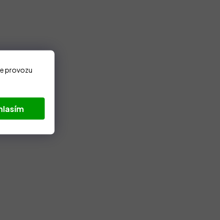
ze provozu
hlasím