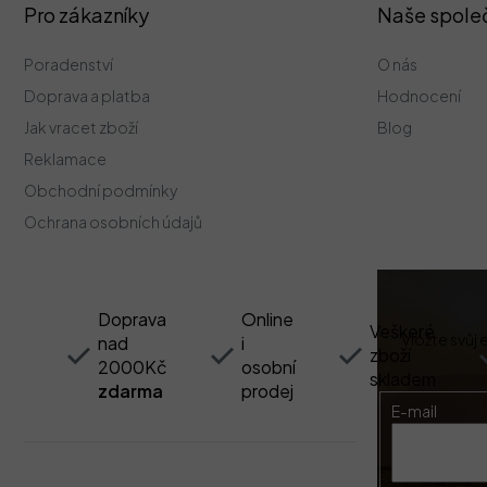
Z
Pro zákazníky
Naše spole
á
p
Poradenství
O nás
a
t
Doprava a platba
Hodnocení
í
Jak vracet zboží
Blog
Reklamace
Obchodní podmínky
Ochrana osobních údajů
Doprava
Online
Veškeré
Vložte svůj
nad
i
zboží
2000Kč
osobní
skladem
zdarma
prodej
E-mail