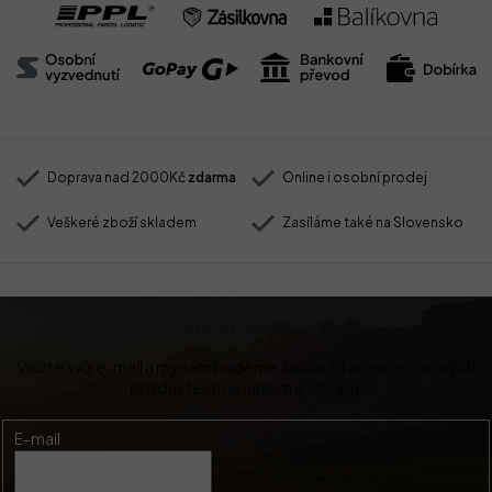
Doprava nad 2000Kč
zdarma
Online i osobní prodej
Veškeré zboží skladem
Zasíláme také na Slovensko
Odebírat newsletter
Vložte svůj e-mail a my vám budeme zasílat informace o nových
produktech na našem e-shopu.
E-mail