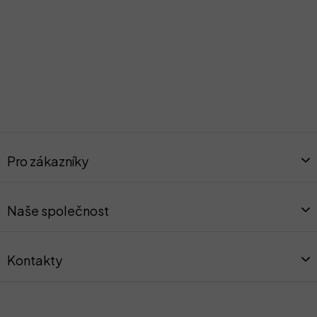
Z
á
Pro zákazníky
p
a
t
Naše společnost
í
Kontakty