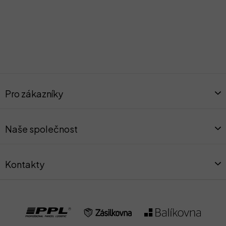
Z
á
Pro zákazníky
p
a
t
Naše společnost
í
Kontakty