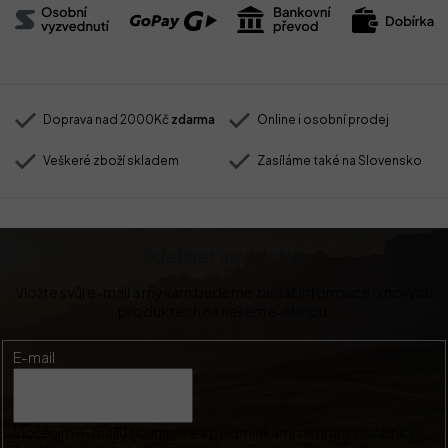
Doprava nad 2000Kč
zdarma
Online i osobní prodej
Veškeré zboží skladem
Zasíláme také na Slovensko
Odebírat newsletter
Vložte svůj e-mail a my vám budeme zasílat informace o nových
produktech na našem e-shopu.
E-mail
Vložením e-mailu souhlasíte s
podmínkami ochrany osobních