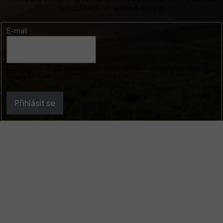
produktech na našem e-shopu.
E-mail
Vložením e-mailu souhlasíte s
podmínkami ochrany osobních
údajů
Přihlásit se