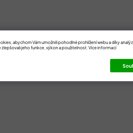
kies, abychom Vám umožnili pohodlné prohlížení webu a díky analý
 zlepšovali jeho funkce, výkon a použitelnost.
Více informací
Sou