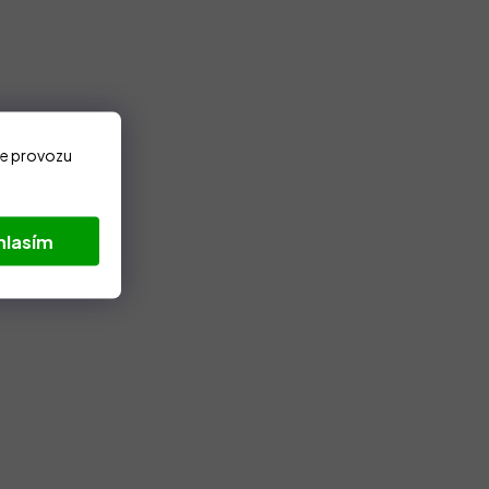
ze provozu
hlasím