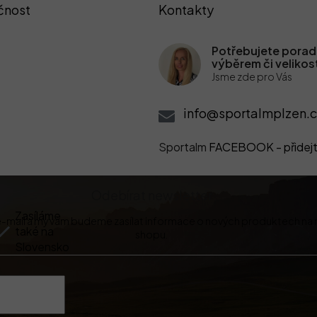
čnost
Kontakty
Potřebujete poradi
výběrem či velikos
Jsme zde pro Vás
info@sportalmplzen.c
Sportalm
FACEBOOK - přidejt
Odebírat newsletter
Zasíláme
 e-mail a my vám budeme zasílat informace o nových produktech na
také na
shopu.
Slovensko