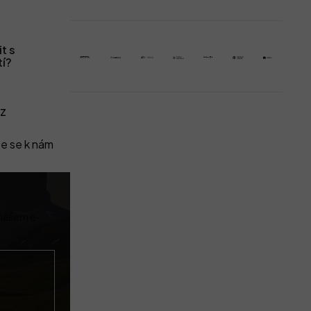
t s
tí?
z
e se k nám
 našem e-