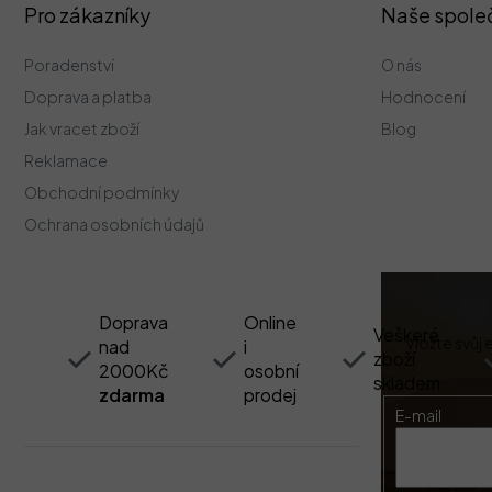
Z
Pro zákazníky
Naše spole
á
p
Poradenství
O nás
a
t
Doprava a platba
Hodnocení
í
Jak vracet zboží
Blog
Reklamace
Obchodní podmínky
Ochrana osobních údajů
Doprava
Online
Veškeré
Vložte svůj
nad
i
zboží
2000Kč
osobní
skladem
zdarma
prodej
E-mail