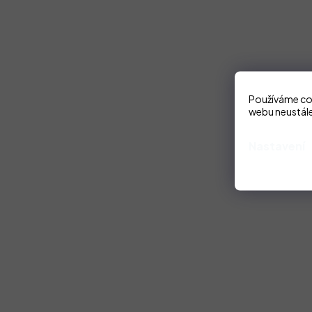
Používáme coo
webu neustále
Nastavení