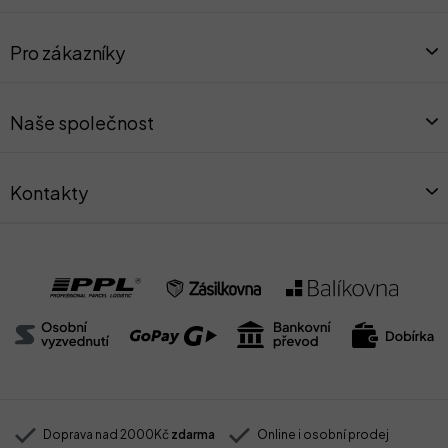
Z
á
Pro zákazníky
p
a
t
Naše společnost
í
Kontakty
Doprava nad 2000Kč
zdarma
Online i osobní prodej