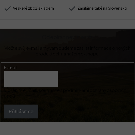
Veškeré zboží skladem
Zasíláme také na Slovensko
Odebírat newsletter
Vložte svůj e-mail a my vám budeme zasílat informace o nových
produktech na našem e-shopu.
E-mail
Vložením e-mailu souhlasíte s
podmínkami ochrany osobních
údajů
Přihlásit se