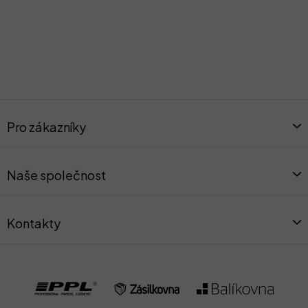
Z
á
Pro zákazníky
p
a
t
Naše společnost
í
Kontakty