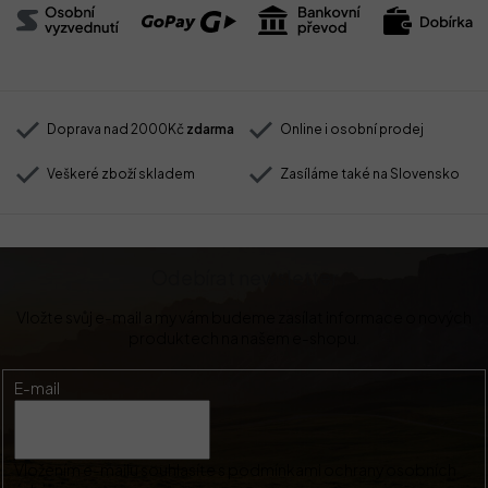
Doprava nad 2000Kč
zdarma
Online i osobní prodej
Veškeré zboží skladem
Zasíláme také na Slovensko
Odebírat newsletter
Vložte svůj e-mail a my vám budeme zasílat informace o nových
produktech na našem e-shopu.
E-mail
Vložením e-mailu souhlasíte s
podmínkami ochrany osobních