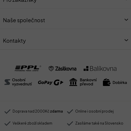
p
a
t
Naše společnost
í
Kontakty
Doprava nad 2000Kč
zdarma
Online i osobní prodej
Veškeré zboží skladem
Zasíláme také na Slovensko