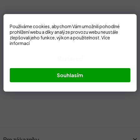
Používáme cookies, abychom Vám umožnili pohodlné
prohlížení webu a díky analýze provozu webu neustále
zlepšovali jeho funkce, výkon a použitelnost.
Více
informací
Nastavení
Souhlasím
Z
á
Pro zákazníky