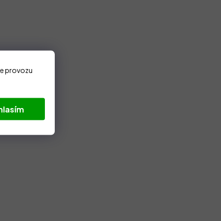
ze provozu
hlasím