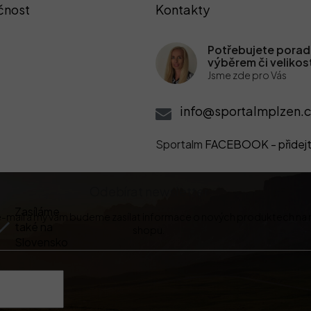
čnost
Kontakty
Potřebujete poradi
výběrem či velikos
Jsme zde pro Vás
info@sportalmplzen.c
Sportalm
FACEBOOK - přidejt
Odebírat newsletter
Zasíláme
 e-mail a my vám budeme zasílat informace o nových produktech na
také na
shopu.
Slovensko