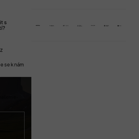
t s
tí?
z
e se k nám
 našem e-