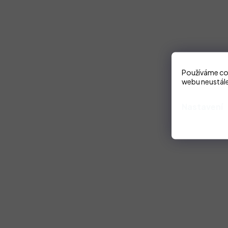
Používáme coo
webu neustále
Nastavení