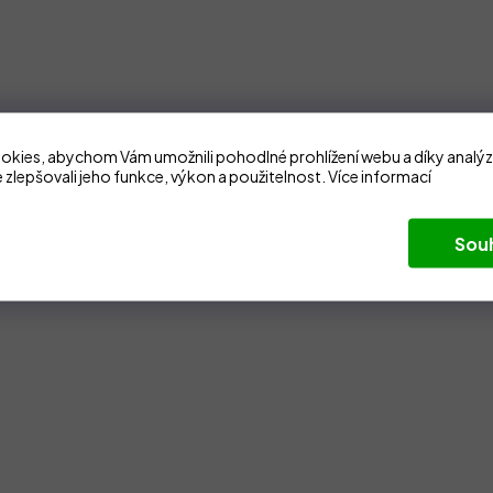
kies, abychom Vám umožnili pohodlné prohlížení webu a díky analý
 zlepšovali jeho funkce, výkon a použitelnost.
Více informací
Sou