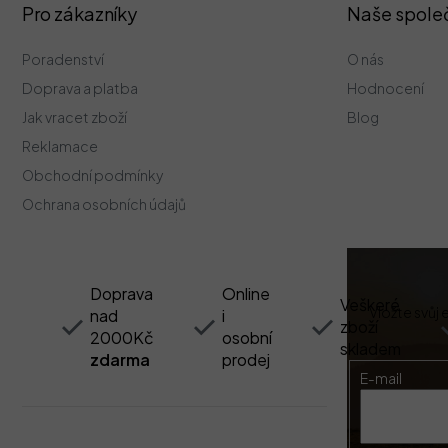
Z
Pro zákazníky
Naše spole
á
p
Poradenství
O nás
a
t
Doprava a platba
Hodnocení
í
Jak vracet zboží
Blog
Reklamace
Obchodní podmínky
Ochrana osobních údajů
Doprava
Online
Veškeré
Vložte svůj
nad
i
zboží
2000Kč
osobní
skladem
zdarma
prodej
E-mail