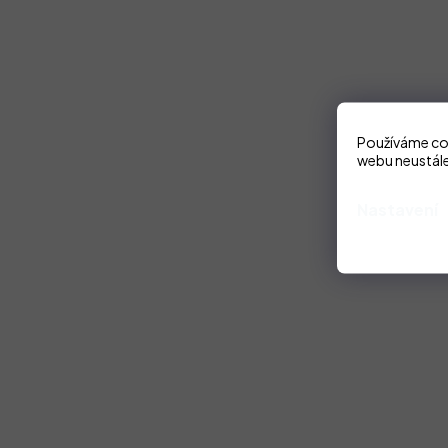
Používáme coo
webu neustále
Nastavení