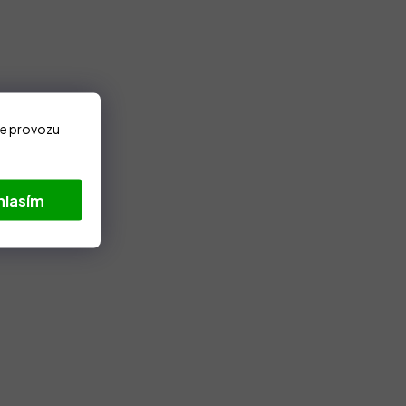
ze provozu
hlasím