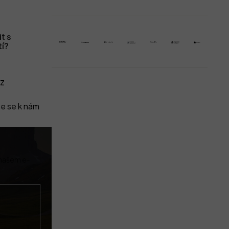
t s
tí?
z
e se k nám
 našem e-