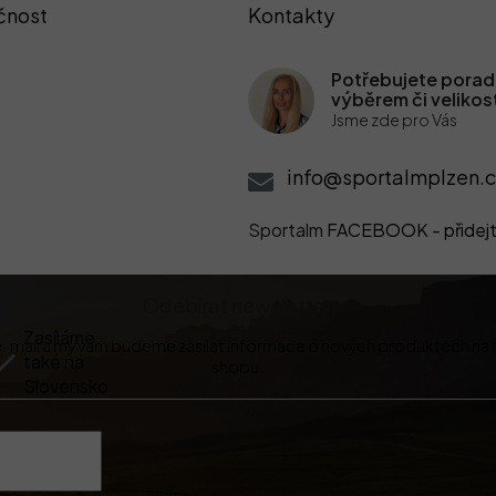
čnost
Kontakty
Potřebujete poradi
výběrem či velikos
Jsme zde pro Vás
info@sportalmplzen.c
Sportalm
FACEBOOK - přidejt
Odebírat newsletter
Zasíláme
 e-mail a my vám budeme zasílat informace o nových produktech na
také na
shopu.
Slovensko