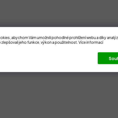
kies, abychom Vám umožnili pohodlné prohlížení webu a díky analý
 zlepšovali jeho funkce, výkon a použitelnost.
Více informací
Sou