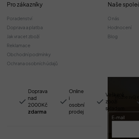
Z
Pro zákazníky
Naše spole
á
p
Poradenství
O nás
a
t
Doprava a platba
Hodnocení
í
Jak vracet zboží
Blog
Reklamace
Obchodní podmínky
Ochrana osobních údajů
Doprava
Online
Veškeré
Vložte svůj
nad
i
zboží
2000Kč
osobní
skladem
zdarma
prodej
E-mail