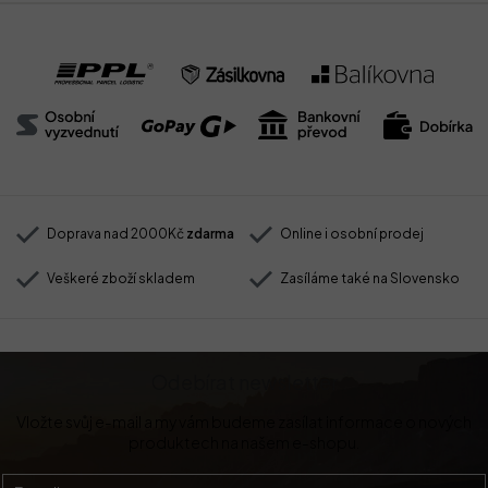
Doprava nad 2000Kč
zdarma
Online i osobní prodej
Veškeré zboží skladem
Zasíláme také na Slovensko
Odebírat newsletter
Vložte svůj e-mail a my vám budeme zasílat informace o nových
produktech na našem e-shopu.