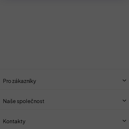
Z
á
Pro zákazníky
p
a
t
Naše společnost
í
Kontakty