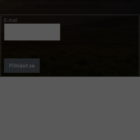
produktech na našem e-shopu.
E-mail
Vložením e-mailu souhlasíte s
podmínkami ochrany osobních
údajů
Přihlásit se