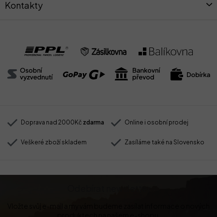
Kontakty
Doprava nad 2000Kč
zdarma
Online i osobní prodej
Veškeré zboží skladem
Zasíláme také na Slovensko
Odebírat newsletter
Vložte svůj e-mail a my vám budeme zasílat informace o nových
produktech na našem e-shopu.