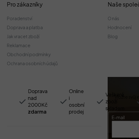
Z
Pro zákazníky
Naše spole
á
p
Poradenství
O nás
a
t
Doprava a platba
Hodnocení
í
Jak vracet zboží
Blog
Reklamace
Obchodní podmínky
Ochrana osobních údajů
Doprava
Online
Veškeré
Vložte svůj
nad
i
zboží
2000Kč
osobní
skladem
zdarma
prodej
E-mail