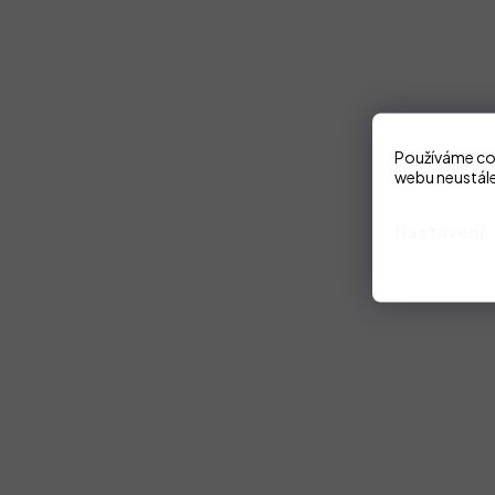
Používáme coo
webu neustále
Nastavení