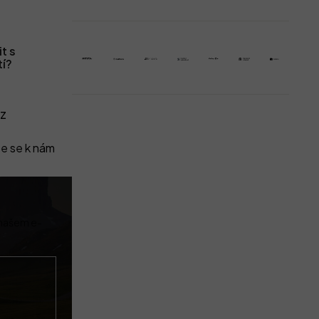
t s
tí?
z
e se k nám
 našem e-