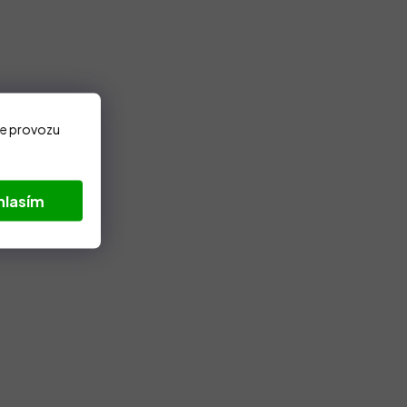
ze provozu
hlasím