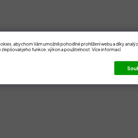
kies, abychom Vám umožnili pohodlné prohlížení webu a díky analý
 zlepšovali jeho funkce, výkon a použitelnost.
Více informací
Sou