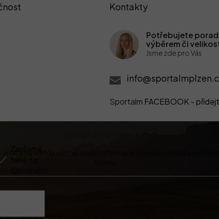
čnost
Kontakty
Potřebujete poradi
výběrem či velikos
Jsme zde pro Vás
info@sportalmplzen.c
Sportalm
FACEBOOK - přidejt
Odebírat newsletter
Zasíláme
 e-mail a my vám budeme zasílat informace o nových produktech na
také na
shopu.
Slovensko