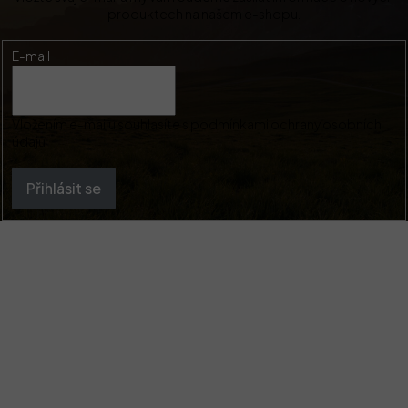
produktech na našem e-shopu.
E-mail
Vložením e-mailu souhlasíte s
podmínkami ochrany osobních
údajů
Přihlásit se