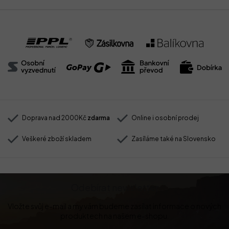
Doprava nad 2000Kč
zdarma
Online i osobní prodej
Veškeré zboží skladem
Zasíláme také na Slovensko
Odebírat newsletter
Vložte svůj e-mail a my vám budeme zasílat informace o nových
produktech na našem e-shopu.