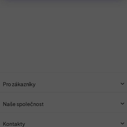
Z
á
Pro zákazníky
p
a
t
Naše společnost
í
Kontakty