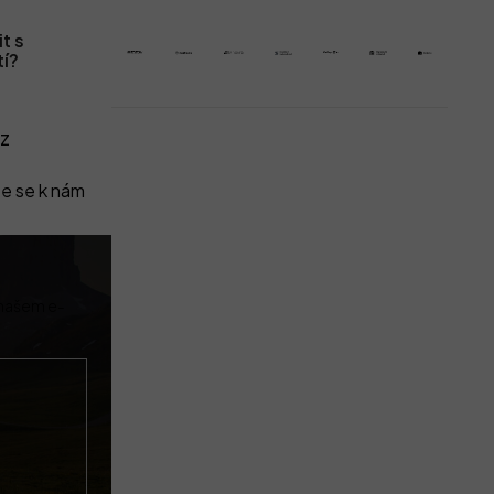
t s
tí?
z
e se k nám
 našem e-