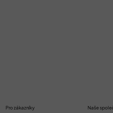
Z
Pro zákazníky
Naše spole
á