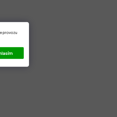
ze provozu
hlasím