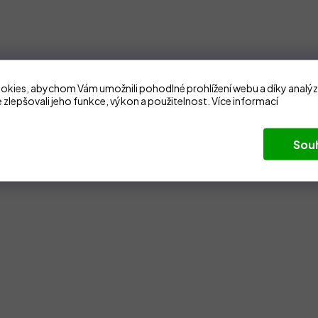
kies, abychom Vám umožnili pohodlné prohlížení webu a díky analý
 zlepšovali jeho funkce, výkon a použitelnost.
Více informací
Sou