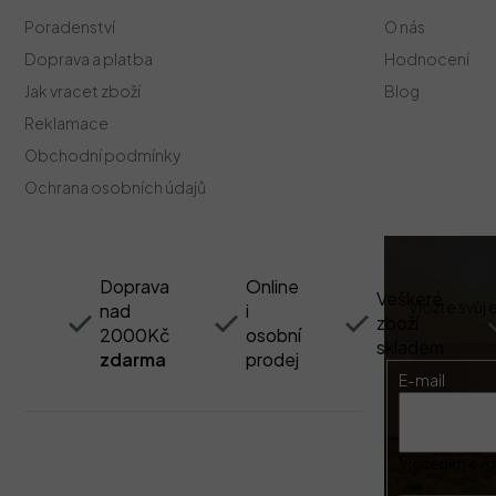
p
Poradenství
O nás
a
t
Doprava a platba
Hodnocení
í
Jak vracet zboží
Blog
Reklamace
Obchodní podmínky
Ochrana osobních údajů
Doprava
Online
Veškeré
Vložte svůj
nad
i
zboží
2000Kč
osobní
skladem
zdarma
prodej
E-mail
Vložením e-ma