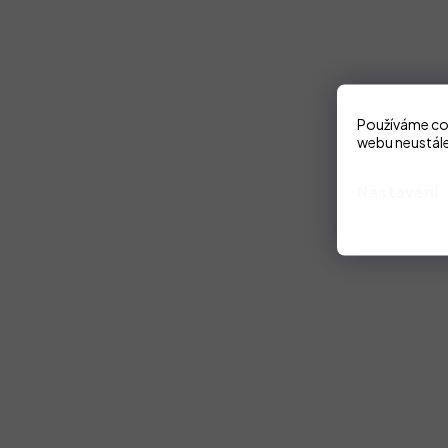
Používáme coo
webu neustále
Nastavení