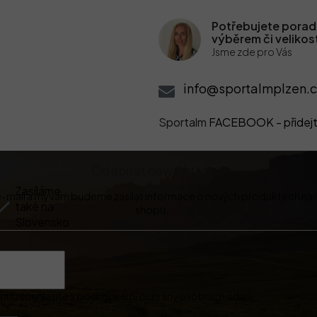
Potřebujete poradi
výběrem či velikos
Jsme zde pro Vás
info@sportalmplzen.c
Sportalm
FACEBOOK - přidejt
Odebírat newsletter
Zasíláme
 e-mail a my vám budeme zasílat informace o nových produktech na
také na
shopu.
Slovensko
ilu souhlasíte s
podmínkami ochrany osobních údajů