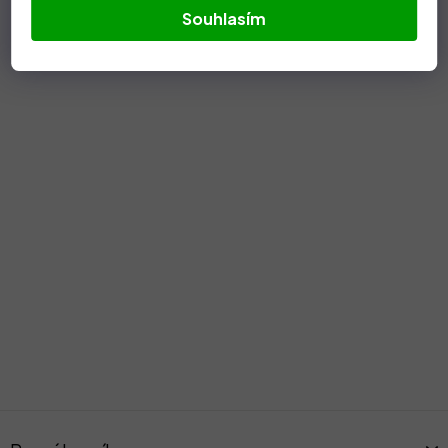
Souhlasím
Z
á