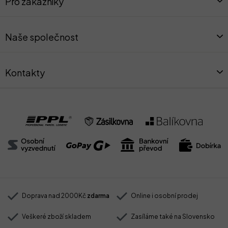
Pro zákazníky
p
a
t
Naše společnost
í
Kontakty
Doprava nad 2000Kč
zdarma
Online i osobní prodej
Veškeré zboží skladem
Zasíláme také na Slovensko