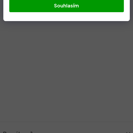
Souhlasím
Z
á