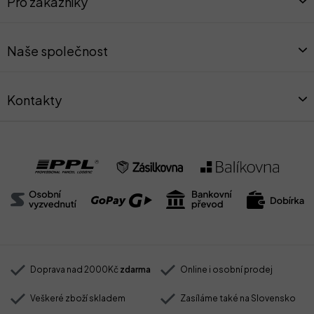
Pro zákazníky
p
a
t
Naše společnost
í
Kontakty
Doprava nad 2000Kč
zdarma
Online i osobní prodej
Veškeré zboží skladem
Zasíláme také na Slovensko