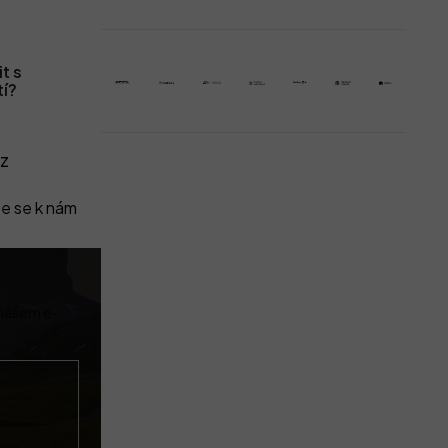
t s
tí?
z
e se k nám
 našem e-