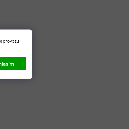
ze provozu
hlasím