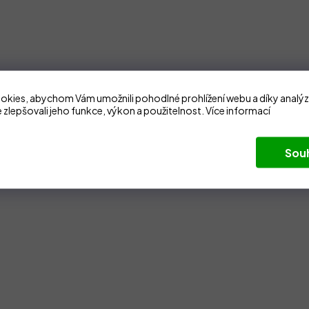
kies, abychom Vám umožnili pohodlné prohlížení webu a díky analý
 zlepšovali jeho funkce, výkon a použitelnost.
Více informací
Sou