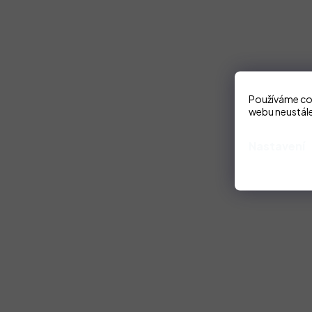
Používáme coo
webu neustále
Nastavení