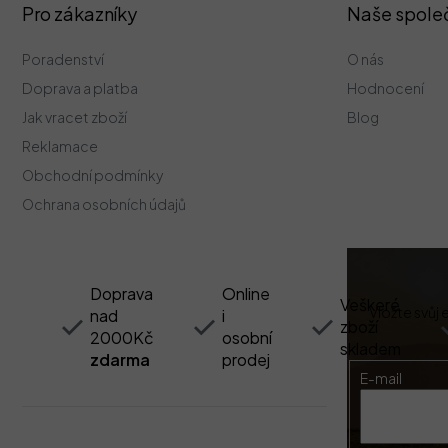
Z
Pro zákazníky
Naše spole
á
p
Poradenství
O nás
a
t
Doprava a platba
Hodnocení
í
Jak vracet zboží
Blog
Reklamace
Obchodní podmínky
Ochrana osobních údajů
Doprava
Online
Veškeré
Vložte svůj
nad
i
zboží
2000Kč
osobní
skladem
zdarma
prodej
E-mail