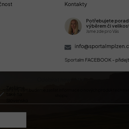
čnost
Kontakty
Potřebujete poradi
výběrem či velikos
Jsme zde pro Vás
info@sportalmplzen.c
Sportalm
FACEBOOK - přidejt
Odebírat newsletter
Zasíláme
 e-mail a my vám budeme zasílat informace o nových produktech na
také na
shopu.
Slovensko