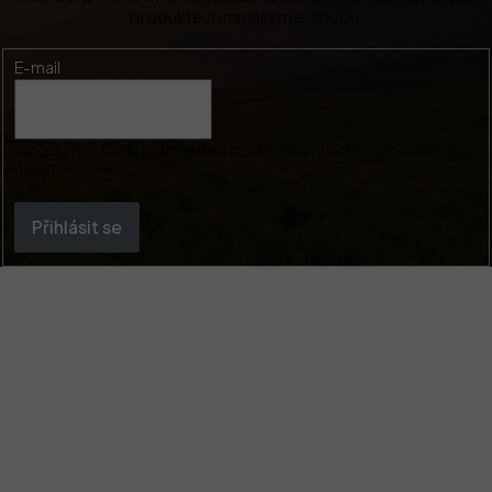
produktech na našem e-shopu.
E-mail
Vložením e-mailu souhlasíte s
podmínkami ochrany osobních
údajů
Přihlásit se