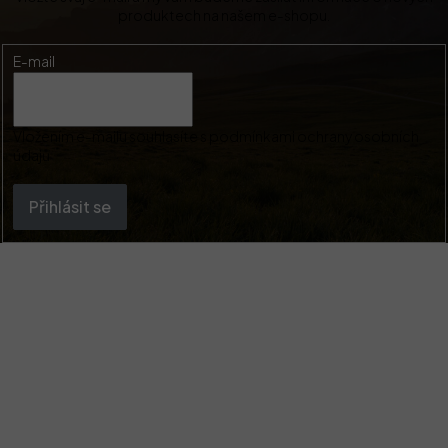
produktech na našem e-shopu.
E-mail
Vložením e-mailu souhlasíte s
podmínkami ochrany osobních
údajů
Přihlásit se