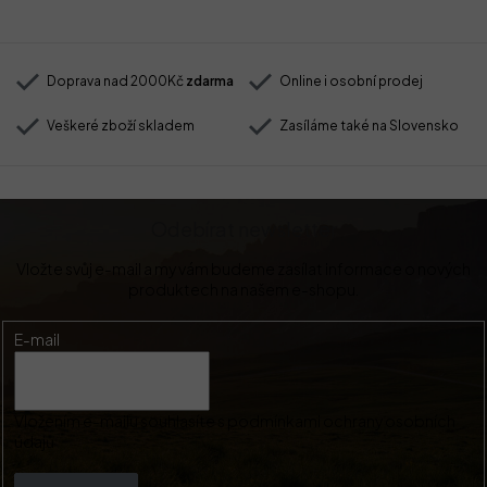
Doprava nad 2000Kč
zdarma
Online i osobní prodej
Veškeré zboží skladem
Zasíláme také na Slovensko
Odebírat newsletter
Vložte svůj e-mail a my vám budeme zasílat informace o nových
produktech na našem e-shopu.
E-mail
Vložením e-mailu souhlasíte s
podmínkami ochrany osobních
údajů