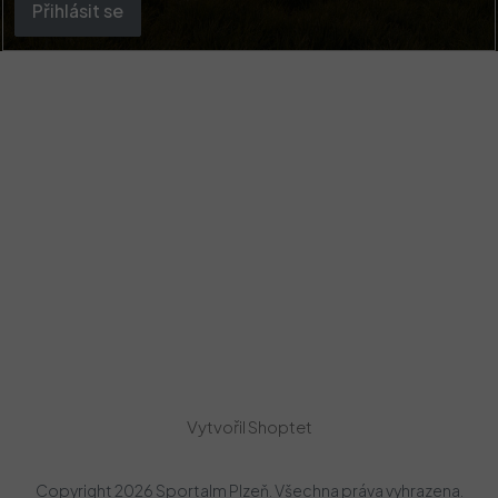
Přihlásit se
Vytvořil Shoptet
Copyright 2026
Sportalm Plzeň
. Všechna práva vyhrazena.