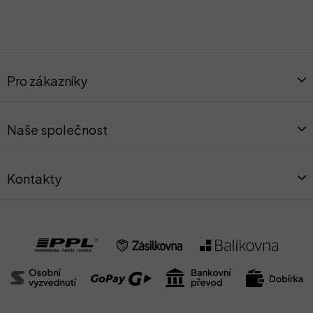
Z
á
Pro zákazníky
p
a
t
Naše společnost
í
Kontakty