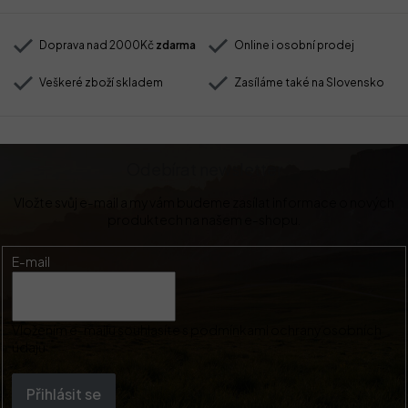
Doprava nad 2000Kč
zdarma
Online i osobní prodej
Veškeré zboží skladem
Zasíláme také na Slovensko
Odebírat newsletter
Vložte svůj e-mail a my vám budeme zasílat informace o nových
produktech na našem e-shopu.
E-mail
Vložením e-mailu souhlasíte s
podmínkami ochrany osobních
údajů
Přihlásit se