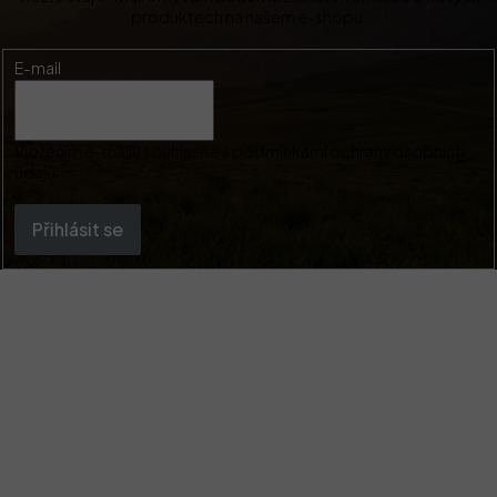
produktech na našem e-shopu.
E-mail
Vložením e-mailu souhlasíte s
podmínkami ochrany osobních
údajů
Přihlásit se